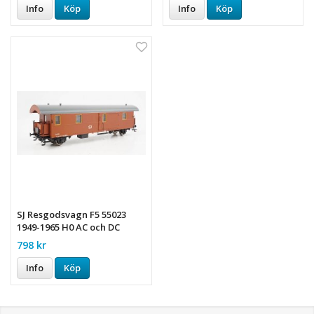
Info
Köp
Info
Köp
SJ Resgodsvagn F5 55023
1949-1965 H0 AC och DC
798 kr
Info
Köp