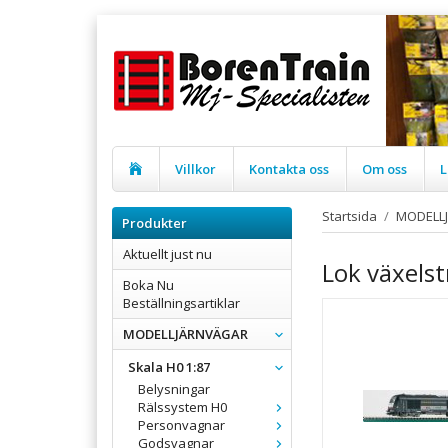
Villkor
Kontakta oss
Om oss
L
Startsida
/
MODELL
Produkter
Aktuellt just nu
Lok växels
Boka Nu
Beställningsartiklar
MODELLJÄRNVÄGAR
Skala H0 1:87
Belysningar
Rälssystem H0
Personvagnar
Godsvagnar