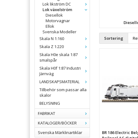
Lok likström DC
Lok växelström
Diesellok
Motorvagnar
Diesell
Ellok
Svenska Modeller
Sortering
Skala N 1:160
Skala Z 1:220
Skala H0e skala 1:87
smalspår
Skala H0f 1:87 Industri
Järnväg
LANDSKAPSMATERIAL
Tillbehör som passar alla
skalor
BELYSNING
FABRIKAT
KATALOGER/BÖCKER
Svenska Märklinartiklar
BR 186 Electric Bel