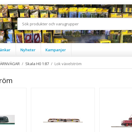
änkar
Nyheter
Kampanjer
JÄRNVÄGAR
/
Skala H0 1:87
/
Lok växelström
tröm