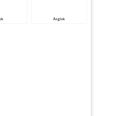
ok
Ånglok