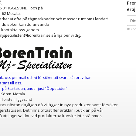
å;
Pre
25 31 IGGESUND och på
erb
1 62 Motala,
kar vi ofta på tågmarknader och mässor runt om i landet!
ad du söker kan du använda
å kontakta oss genom
De upp
så hjälper vi dig.
mjspecialisten@borentrain.se
akt oss per mail
och vi försöker att svara så fort vi kan.
 sms till oss.
er
på Startsidan, under just "Öppettider"
.
0 Sören Motala
6 Torsten Iggesund
as nästan dagligen då vi lägger in nya produkter samt försöker
erstatusen. Det finns oftast fler artiklar i butik än på vår
 att lagersaldon vid produkterna kanske inte stämmer.