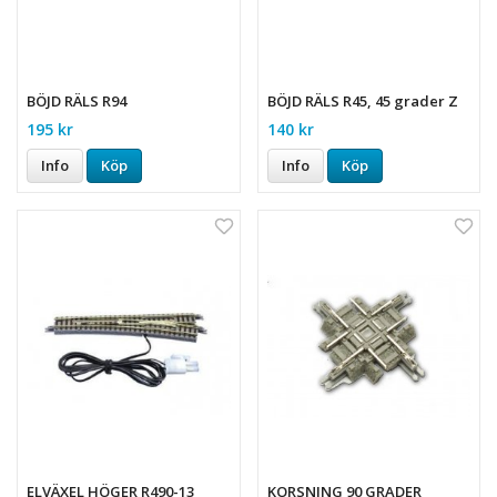
BÖJD RÄLS R94
BÖJD RÄLS R45, 45 grader Z
195 kr
140 kr
Info
Köp
Info
Köp
ELVÄXEL HÖGER R490-13
KORSNING 90 GRADER