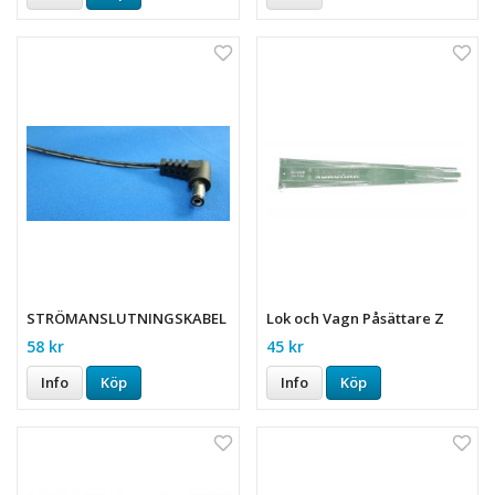
STRÖMANSLUTNINGSKABEL
Lok och Vagn Påsättare Z
58 kr
45 kr
Info
Köp
Info
Köp