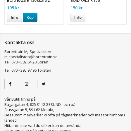
BÖJD RÄLS R 120 skala Z
BÖJD RÄLS R 170
195 kr
150 kr
Info
Köp
Info
Kontakta oss
Borentrain Mj-Specialisten
mjspecialisten@borentrain.se
Tel. 070 - 582 64 20 Sören
Tel. 070 - 395 97 96 Torsten
Vår Butik finns på;
Bagargatan 4, 825 31 IGGESUND och på
Slussgatan 5, 591 62 Motala,
Dessutom medverkar vi ofta på tågmarknader och mässor runt om i
landet!
Hittar du inte vad du söker kan du använda
sökrutan eller så kontakta oss genom