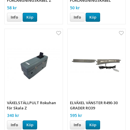
FÖRLÄNGNINGSKABEL Z
FÖRLÄNGNINGSKABEL
58 kr
50 kr
Info
Köp
Info
Köp
VÄXELSTÄLLPULT Rokuhan
ELVÄXEL VÄNSTER R490-30
för Skala Z
GRADER RO39
340 kr
595 kr
Info
Köp
Info
Köp