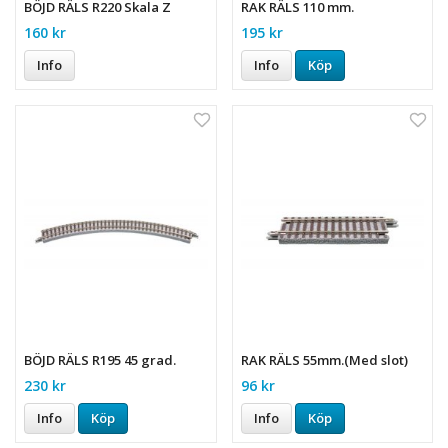
BÖJD RÄLS R220 Skala Z
RAK RÄLS 110 mm.
160 kr
195 kr
Info
Info
Köp
BÖJD RÄLS R195 45 grad.
RAK RÄLS 55mm.(Med slot)
230 kr
96 kr
Info
Köp
Info
Köp