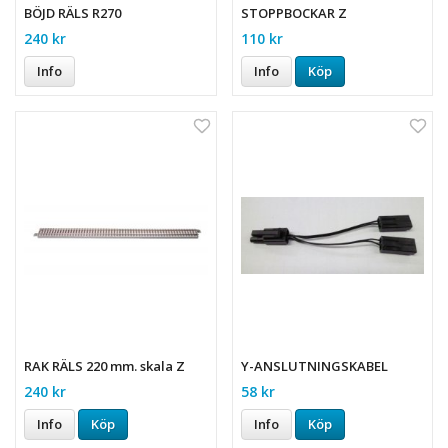
BÖJD RÄLS R270
STOPPBOCKAR Z
240 kr
110 kr
Info
Info
Köp
RAK RÄLS 220 mm. skala Z
Y-ANSLUTNINGSKABEL
240 kr
58 kr
Info
Köp
Info
Köp