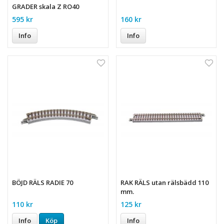
GRADER skala Z RO40
595 kr
160 kr
Info
Info
BÖJD RÄLS RADIE 70
RAK RÄLS utan rälsbädd 110
mm.
110 kr
125 kr
Info
Köp
Info