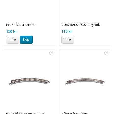
FLEXRÄLS 330 mm.
BÖJD RÄLS R490 13 grad.
150 kr
110 kr
Info
Köp
Info