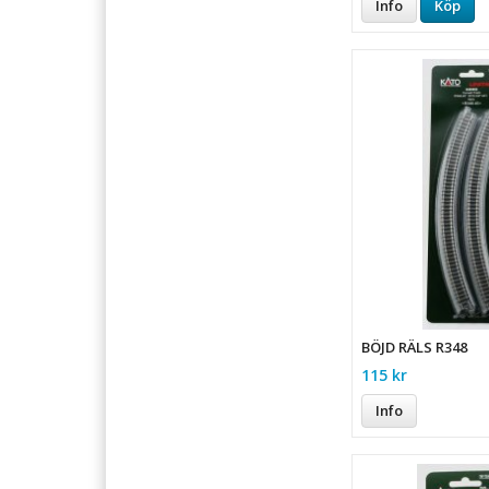
Info
Köp
BÖJD RÄLS R348
115 kr
Info