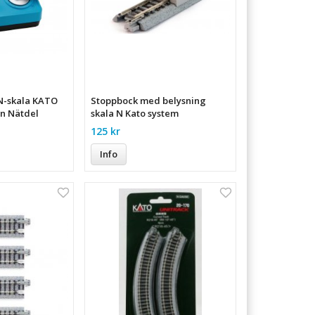
 N-skala KATO
Stoppbock med belysning
n Nätdel
skala N Kato system
125 kr
Info