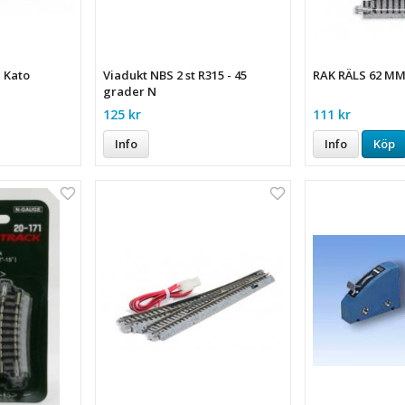
a Kato
Viadukt NBS 2 st R315 - 45
RAK RÄLS 62 MM.
grader N
125 kr
111 kr
Info
Info
Köp