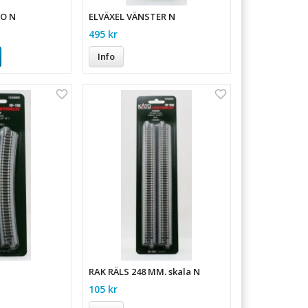
O N
ELVÄXEL VÄNSTER N
495 kr
Info
RAK RÄLS 248 MM. skala N
105 kr