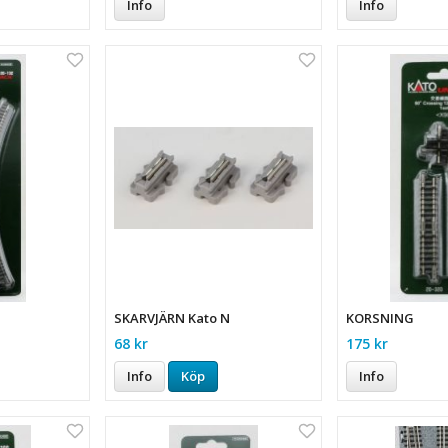
Info
Info
SKARVJÄRN Kato N
KORSNING
68 kr
175 kr
Info
Köp
Info