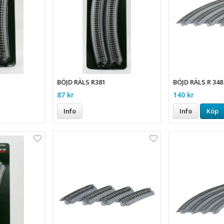
BÖJD RÄLS R381
BÖJD RÄLS R 348
87 kr
140 kr
Info
Info
Köp