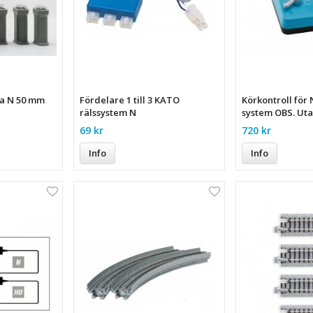
la N 50 mm
Fördelare 1 till 3 KATO
Körkontroll för
rälssystem N
system OBS. Uta
69 kr
720 kr
Info
Info