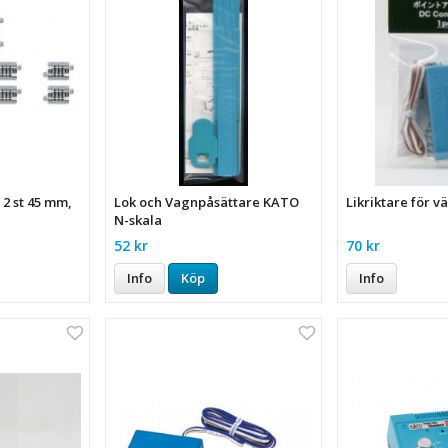
2 st 45 mm,
Lok och Vagnpåsättare KATO
Likriktare för v
N-skala
52 kr
70 kr
Info
Köp
Info