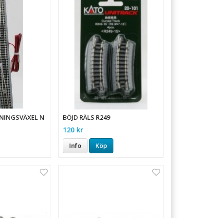
NINGSVÄXEL N
BÖJD RÄLS R249
120 kr
Info
Köp