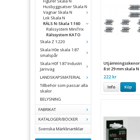
Figurer Skala N
Husbyggsatser Skala N
Vagnar Skala N
Lok Skala N
RÄLS N-Skala 1:160
Rälssystem MiniTrix
Rälssystem KATO
Skala Z 1:220
Skala H0e skala 1:87
smalspår
Utjämningsskenor 
Skala H0f 1:87 Industri
8 st 29 mm skala N
Järnväg
222 kr
LANDSKAPSMATERIAL
Tillbehör som passar alla
Info
Köp
skalor
BELYSNING
FABRIKAT
KATALOGER/BÖCKER
Svenska Märklinartiklar