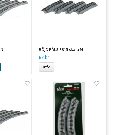
 N
BÖJD RÄLS R315 skala N
97 kr
Info