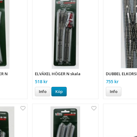
ER N
ELVÄXEL HÖGER N skala
DUBBEL ELKORS
518 kr
755 kr
Info
Köp
Info