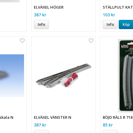
ELVÄXEL HÖGER
STÄLLPULT KAT
387 kr
103 kr
Info
Info
Köp
skala N
ELVÄXEL VÄNSTER N
BÖJD RÄLS R 718
387 kr
85 kr