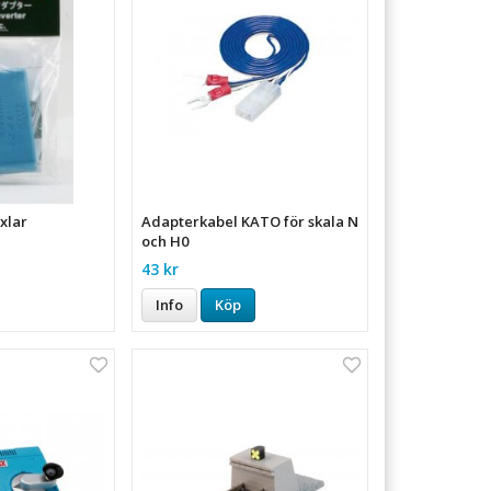
äxlar
Adapterkabel KATO för skala N
och H0
43 kr
Info
Köp