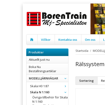
Villkor
Kontakta oss
Om oss
L
Startsida
/
MODELL
Produkter
Aktuellt just nu
Rälssyste
Boka Nu
Beställningsartiklar
MODELLJÄRNVÄGAR
Sortering
Skala H0 1:87
Skala N 1:160
Övriga tillbehör för Skala
N 1:160