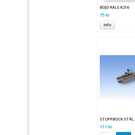
BÖJD RÄLS R216
75 kr
Info
STOPPBOCK STÅL 
111 kr