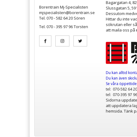
Bagargatan 4, 8
Borentrain Mj-Specialisten
Slussgatan 5, 59
mjspecialisten@borentrain.se
Dessutom medver
Tel. 070 - 582 64 20 Sören
Hittar du inte v
sökrutan eller s
Tel. 070 - 395 97 96 Torsten
att maila oss på
Du kan alltid kont
Du kan även skicka
Se våra öppettid
tel: 070-582 64 2
tel: 070-395 97 9
Sidorna uppdater
att uppdatera lag
hemsida. Tänk på