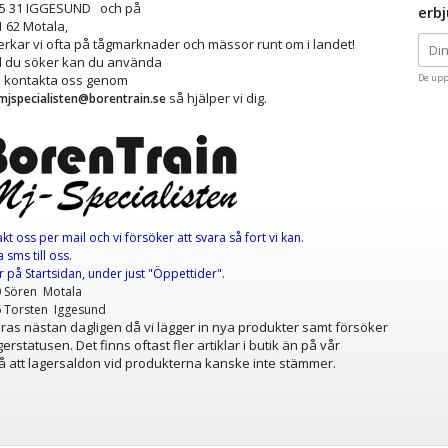
25 31 IGGESUND och på
erb
1 62 Motala,
kar vi ofta på tågmarknader och mässor runt om i landet!
ad du söker kan du använda
å kontakta oss genom
De upp
så hjälper vi dig.
mjspecialisten@borentrain.se
akt oss per mail
och vi försöker att svara så fort vi kan.
 sms till oss.
er
på Startsidan, under just "Öppettider"
.
0 Sören Motala
6 Torsten Iggesund
as nästan dagligen då vi lägger in nya produkter samt försöker
erstatusen. Det finns oftast fler artiklar i butik än på vår
 att lagersaldon vid produkterna kanske inte stämmer.