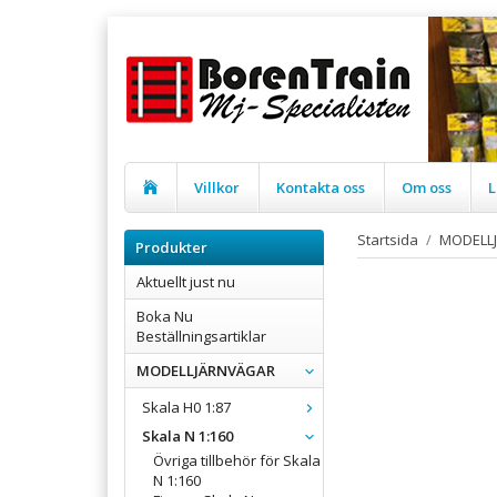
Villkor
Kontakta oss
Om oss
L
Startsida
/
MODELL
Produkter
Aktuellt just nu
Boka Nu
Beställningsartiklar
MODELLJÄRNVÄGAR
Skala H0 1:87
Skala N 1:160
Övriga tillbehör för Skala
N 1:160