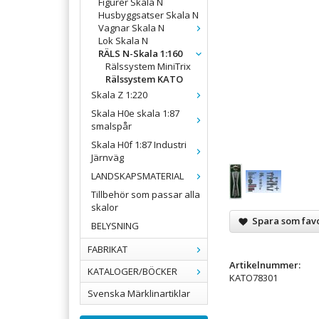
Figurer Skala N
Husbyggsatser Skala N
Vagnar Skala N
Lok Skala N
RÄLS N-Skala 1:160
Rälssystem MiniTrix
Rälssystem KATO
Skala Z 1:220
Skala H0e skala 1:87
smalspår
Skala H0f 1:87 Industri
Järnväg
LANDSKAPSMATERIAL
Tillbehör som passar alla
skalor
Spara som favo
BELYSNING
FABRIKAT
Artikelnummer:
KATALOGER/BÖCKER
KATO78301
Svenska Märklinartiklar