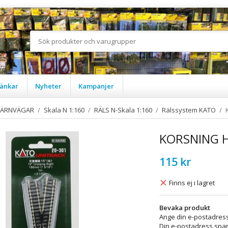
änkar
Nyheter
Kampanjer
JÄRNVÄGAR
/
Skala N 1:160
/
RÄLS N-Skala 1:160
/
Rälssystem KATO
/
KORSNING 
115 kr
Finns ej i lagret
Bevaka produkt
Ange din e-postadress
Din e-postadress spara