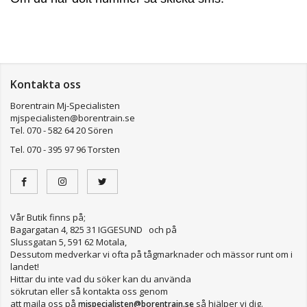
Kontakta oss
Borentrain Mj-Specialisten
mjspecialisten@borentrain.se
Tel. 070 - 582 64 20 Sören
Tel. 070 - 395 97 96 Torsten
Vår Butik finns på;
Bagargatan 4, 825 31 IGGESUND och på
Slussgatan 5, 591 62 Motala,
Dessutom medverkar vi ofta på tågmarknader och mässor runt om i
landet!
Hittar du inte vad du söker kan du använda
sökrutan eller så kontakta oss genom
att maila oss på
så hjälper vi dig.
mjspecialisten@borentrain.se