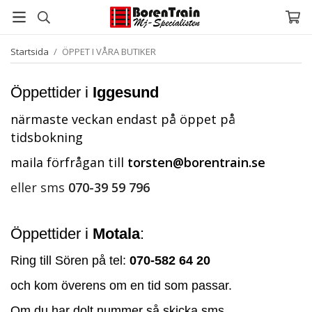
Startsida
/
ÖPPET I VÅRA BUTIKER
Öppettider i
Iggesund
närmaste veckan endast på öppet på
tidsbokning
maila förfrågan till
torsten@borentrain.se
eller sms
070-39 59 796
Öppettider i
Motala
:
Ring till Sören på tel:
070-582 64 20
och kom överens om en tid som passar.
Om du har dolt nummer så skicka sms.