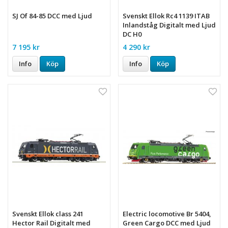
SJ Of 84-85 DCC med Ljud
Svenskt Ellok Rc4 1139 ITAB
Inlandståg Digitalt med Ljud
DC H0
7 195 kr
4 290 kr
Info
Köp
Info
Köp
Svenskt Ellok class 241
Electric locomotive Br 5404,
Hector Rail Digitalt med
Green Cargo DCC med Ljud