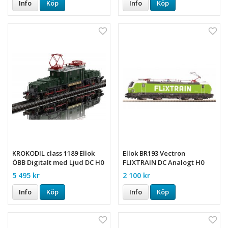
Info
Köp
Info
Köp
KROKODIL class 1189 Ellok
Ellok BR193 Vectron
ÖBB Digitalt med Ljud DC H0
FLIXTRAIN DC Analogt H0
5 495 kr
2 100 kr
Info
Köp
Info
Köp