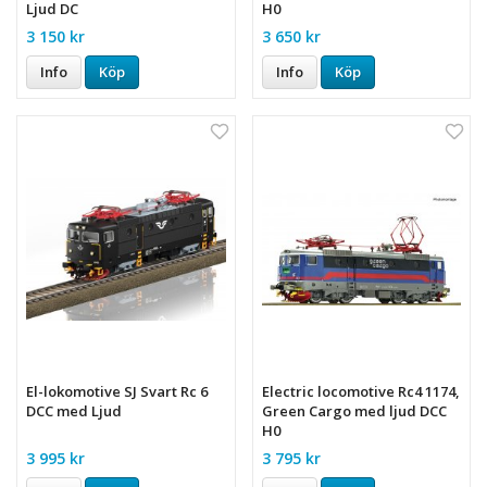
Ljud DC
H0
3 150 kr
3 650 kr
Info
Köp
Info
Köp
El-lokomotive SJ Svart Rc 6
Electric locomotive Rc4 1174,
DCC med Ljud
Green Cargo med ljud DCC
H0
3 995 kr
3 795 kr