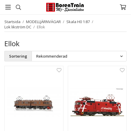
Startsida
/
MODELLJÄRNVÄGAR
/
Skala H0 1:87
/
Lok likström DC
/
Ellok
Ellok
Sortering