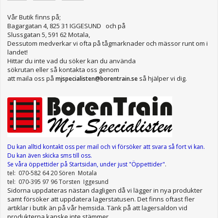
Vår Butik finns på;
Bagargatan 4, 825 31 IGGESUND och på
Slussgatan 5, 591 62 Motala,
Dessutom medverkar vi ofta på tågmarknader och mässor runt om i
landet!
Hittar du inte vad du söker kan du använda
sökrutan eller så kontakta oss genom
att maila oss på
så hjälper vi dig.
mjspecialisten@borentrain.se
Du kan alltid kontakt oss per mail
och vi försöker att svara så fort vi kan.
Du kan även skicka sms till oss.
Se våra öppettider
på Startsidan, under just "Öppettider"
.
tel: 070-582 64 20 Sören Motala
tel: 070-395 97 96 Torsten Iggesund
Sidorna uppdateras nästan dagligen då vi lägger in nya produkter
samt försöker att uppdatera lagerstatusen. Det finns oftast fler
artiklar i butik än på vår hemsida. Tänk på att lagersaldon vid
produkterna kanske inte stämmer.