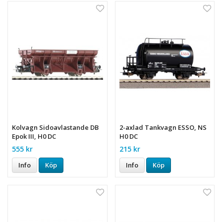
Kolvagn Sidoavlastande DB
2-axlad Tankvagn ESSO, NS
Epok III, H0 DC
H0 DC
555 kr
215 kr
Info
Köp
Info
Köp