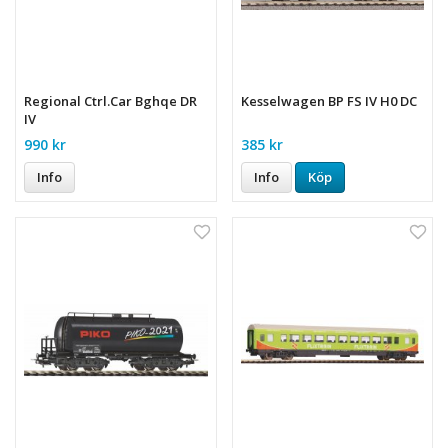
Regional Ctrl.Car Bghqe DR
Kesselwagen BP FS IV H0 DC
IV
990 kr
385 kr
Info
Info
Köp