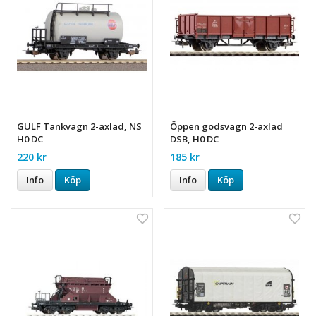
GULF Tankvagn 2-axlad, NS
Öppen godsvagn 2-axlad
H0 DC
DSB, H0 DC
220 kr
185 kr
Info
Köp
Info
Köp