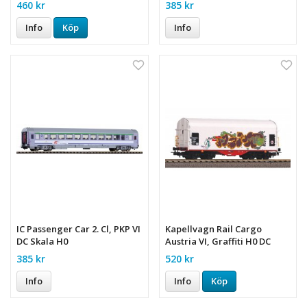
460 kr
385 kr
Info
Köp
Info
IC Passenger Car 2. Cl, PKP VI
Kapellvagn Rail Cargo
DC Skala H0
Austria VI, Graffiti H0 DC
385 kr
520 kr
Info
Info
Köp