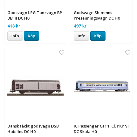
Godsvagn LPG Tankvagn BP
Godsvagn Shimmns
DB III DC H0
Presenningsvagn DC H0
418 kr
497 kr
Info
Köp
Info
Köp
Dansk täckt godsvagn DSB
IC Passenger Car 1. Cl. PKP VI
Hbbillns DC H0
DC Skala H0