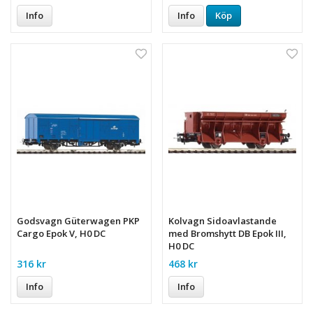
Info
Info
Köp
Godsvagn Güterwagen PKP
Kolvagn Sidoavlastande
Cargo Epok V, H0 DC
med Bromshytt DB Epok III,
H0 DC
316 kr
468 kr
Info
Info