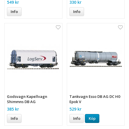
549 kr
330 kr
Info
Info
Godsvagn Kapellvagn
Tankvagn Esso DB AG DC H0
Shimmns DB AG
Epok V
385 kr
529 kr
Info
Info
Köp