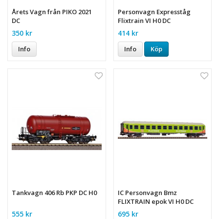
Årets Vagn från PIKO 2021
Personvagn Expresståg
DC
Flixtrain VI H0 DC
350 kr
414 kr
Info
Info
Köp
Tankvagn 406 Rb PKP DC H0
IC Personvagn Bmz
FLIXTRAIN epok VI H0 DC
555 kr
695 kr