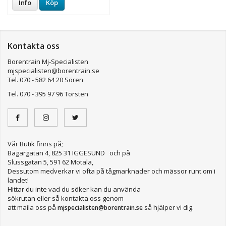
Info
Köp
Kontakta oss
Borentrain Mj-Specialisten
mjspecialisten@borentrain.se
Tel. 070 - 582 64 20 Sören
Tel. 070 - 395 97 96 Torsten
Vår Butik finns på;
Bagargatan 4, 825 31 IGGESUND och på
Slussgatan 5, 591 62 Motala,
Dessutom medverkar vi ofta på tågmarknader och mässor runt om i
landet!
Hittar du inte vad du söker kan du använda
sökrutan eller så kontakta oss genom
att maila oss på
så hjälper vi dig.
mjspecialisten@borentrain.se