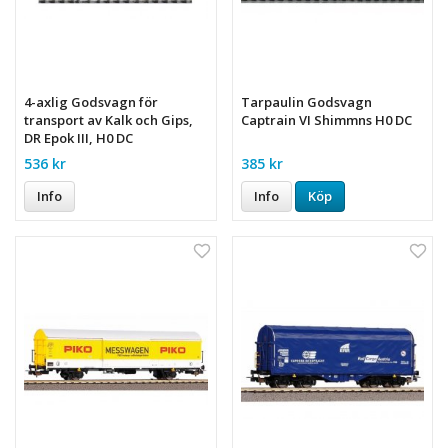
4-axlig Godsvagn för
Tarpaulin Godsvagn
transport av Kalk och Gips,
Captrain VI Shimmns H0 DC
DR Epok III, H0 DC
536 kr
385 kr
Info
Info
Köp