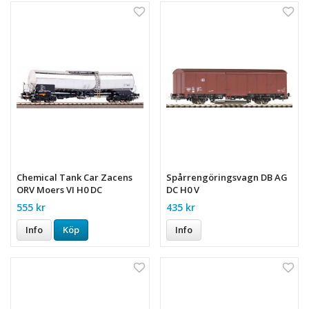
Chemical Tank Car Zacens
Spårrengöringsvagn DB AG
ORV Moers VI H0 DC
DC H0 V
555 kr
435 kr
Info
Köp
Info