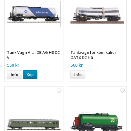
Tank Vagn Aral DB AG H0 DC
Tankvagn för kemikalier
V
GATX DC H0
550 kr
560 kr
Info
Köp
Info