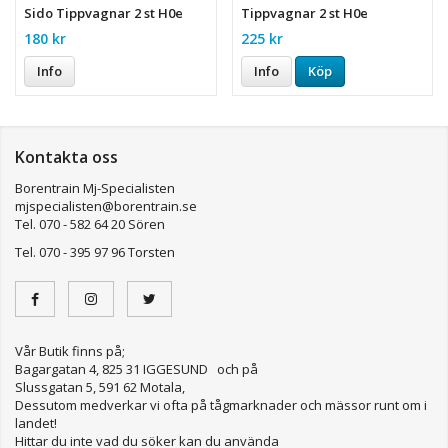
Sido Tippvagnar 2 st H0e
Tippvagnar 2 st H0e
180 kr
225 kr
Info
Info
Köp
Kontakta oss
Borentrain Mj-Specialisten
mjspecialisten@borentrain.se
Tel. 070 - 582 64 20 Sören
Tel. 070 - 395 97 96 Torsten
Vår Butik finns på;
Bagargatan 4, 825 31 IGGESUND och på
Slussgatan 5, 591 62 Motala,
Dessutom medverkar vi ofta på tågmarknader och mässor runt om i
landet!
Hittar du inte vad du söker kan du använda