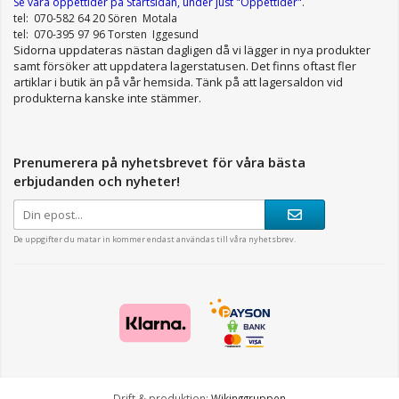
Se våra öppettider
på Startsidan, under just "Öppettider"
.
tel: 070-582 64 20 Sören Motala
tel: 070-395 97 96 Torsten Iggesund
Sidorna uppdateras nästan dagligen då vi lägger in nya produkter
samt försöker att uppdatera lagerstatusen. Det finns oftast fler
artiklar i butik än på vår hemsida. Tänk på att lagersaldon vid
produkterna kanske inte stämmer.
Prenumerera på nyhetsbrevet för våra bästa
erbjudanden och nyheter!
De uppgifter du matar in kommer endast användas till våra nyhetsbrev.
Drift & produktion:
Wikinggruppen