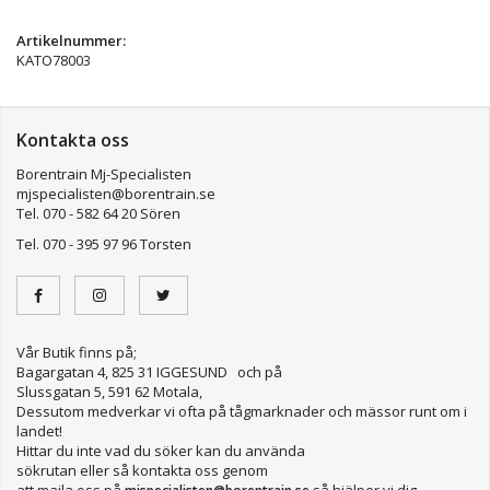
Artikelnummer:
KATO78003
Kontakta oss
Borentrain Mj-Specialisten
mjspecialisten@borentrain.se
Tel. 070 - 582 64 20 Sören
Tel. 070 - 395 97 96 Torsten
Vår Butik finns på;
Bagargatan 4, 825 31 IGGESUND och på
Slussgatan 5, 591 62 Motala,
Dessutom medverkar vi ofta på tågmarknader och mässor runt om i
landet!
Hittar du inte vad du söker kan du använda
sökrutan eller så kontakta oss genom
att maila oss på
så hjälper vi dig.