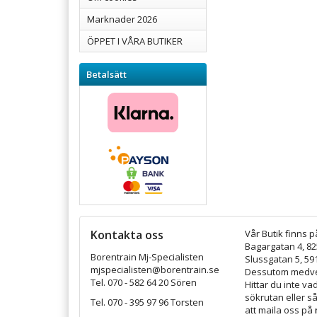
Marknader 2026
ÖPPET I VÅRA BUTIKER
Betalsätt
Kontakta oss
Vår Butik finns p
Bagargatan 4, 8
Borentrain Mj-Specialisten
Slussgatan 5, 59
mjspecialisten@borentrain.se
Dessutom medver
Tel. 070 - 582 64 20 Sören
Hittar du inte v
sökrutan eller s
Tel. 070 - 395 97 96 Torsten
att maila oss på