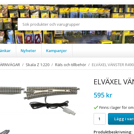
änkar
Nyheter
Kampanjer
JÄRNVÄGAR
/
Skala Z 1:220
/
Räls och tillbehör
/
ELVÄXEL VÄNSTER R490
ELVÄXEL VÄ
595 kr
Finns i lager för 
Lägg i va
Produktbeskrivning: