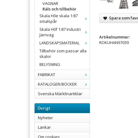
VAGNAR
Räls och tillbehör
Skala H0e skala 1:87
Spara som favo
smalspår
Skala H0f 1:87 Industri
Järnväg
Artikelnummer:
ROKUHAN97039
LANDSKAPSMATERIAL
Tillbehör som passar alla
skalor
BELYSNING
FABRIKAT
KATALOGER/BÖCKER
Svenska Märklinartiklar
Övrigt
Nyheter
Länkar
Om cookies