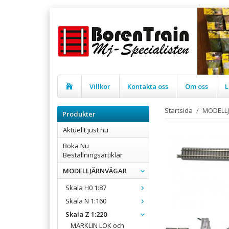
Villkor
Kontakta oss
Om oss
L
Startsida
/
MODELL
Produkter
Aktuellt just nu
Boka Nu
Beställningsartiklar
MODELLJÄRNVÄGAR
Skala H0 1:87
Skala N 1:160
Skala Z 1:220
MÄRKLIN LOK och