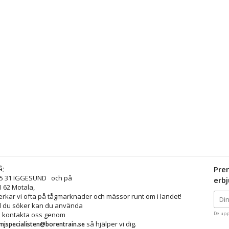
å;
Pre
25 31 IGGESUND och på
erb
1 62 Motala,
kar vi ofta på tågmarknader och mässor runt om i landet!
ad du söker kan du använda
å kontakta oss genom
De upp
så hjälper vi dig.
mjspecialisten@borentrain.se