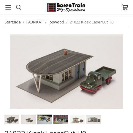
Startsida
/
FABRIKAT
/
Joswood
/
21022 Kiosk LaserCut H0