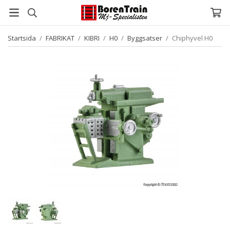
Startsida
/
FABRIKAT
/
KIBRI
/
H0
/
Byggsatser
/
Chiphyvel H0