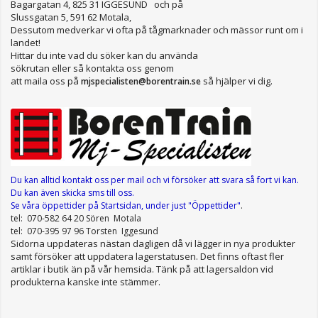
Bagargatan 4, 825 31 IGGESUND och på
Slussgatan 5, 591 62 Motala,
Dessutom medverkar vi ofta på tågmarknader och mässor runt om i
landet!
Hittar du inte vad du söker kan du använda
sökrutan eller så kontakta oss genom
att maila oss på
så hjälper vi dig.
mjspecialisten@borentrain.se
Du kan alltid kontakt oss per mail
och vi försöker att svara så fort vi kan.
Du kan även skicka sms till oss.
Se våra öppettider
på Startsidan, under just "Öppettider"
.
tel: 070-582 64 20 Sören Motala
tel: 070-395 97 96 Torsten Iggesund
Sidorna uppdateras nästan dagligen då vi lägger in nya produkter
samt försöker att uppdatera lagerstatusen. Det finns oftast fler
artiklar i butik än på vår hemsida. Tänk på att lagersaldon vid
produkterna kanske inte stämmer.