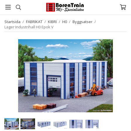
Startsida
/
FABRIKAT
/
KIBRI
/
H0
/
Byggsatser
/
Lager Industrihall H0 Epok V