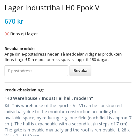
Lager Industrihall H0 Epok V
670 kr
Finns ej i lagret
Bevaka produkt
Ange din e-postadress nedan så meddelar vi dig när produkten
finns i lager! Din e-postadress sparas i upp till 180 dagar.
Bevaka
Produktbeskrivning:
"H0 Warehouse / Industrial hall, modern"
Kit. This warehouse of the epochs V - VI can be constructed
individually due to the modular construction according to
available space, by reducing e. g. one field (each field is approx. 7
cm). The hall is expandable with a second kit (in steps of 7 cm).
The gate is movable manually and the roof is removable. L 28 x
W 14,2 x H 10 cm