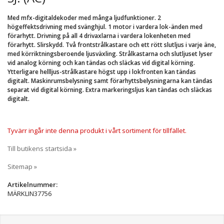
Med mfx-digitaldekoder med många ljudfunktioner. 2
högeffektsdrivning med svänghjul. 1 motor i vardera lok-änden med
förarhytt. Drivning på all 4 drivaxlarna i vardera lokenheten med
förarhytt. Slirskydd. Två frontstrålkastare och ett rött slutljus i varje äne,
med körriktningsberoende ljusväxling. Strålkastarna och slutljuset lyser
vid analog körning och kan tändas och släckas vid digital körning.
Ytterligare hellljus-strålkastare högst upp i lokfronten kan tändas
digitalt. Maskinrumsbelysning samt förarhyttsbelysningarna kan tändas
separat vid digital körning. Extra markeringsljus kan tändas och släckas
digitalt.
Tyvärr ingår inte denna produkt i vårt sortiment för tillfället.
Till butikens startsida »
Sitemap »
Artikelnummer:
MÄRKLIN37756