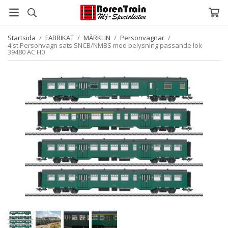
Startsida
/
FABRIKAT
/
MÄRKLIN
/
Personvagnar
/
4 st Personvagn sats SNCB/NMBS med belysning passande lok
39480 AC H0