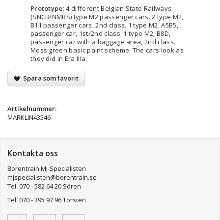
Prototype:
4 different Belgian State Railways
(SNCB/NMBS) type M2 passenger cars. 2 type M2,
B11 passenger cars, 2nd class. 1 type M2, A5B5,
passenger car, 1st/2nd class. 1 type M2, B8D,
passenger car with a baggage area, 2nd class.
Moss green basic paint scheme. The cars look as
they did in Era IIIa.
Spara som favorit
Artikelnummer:
MÄRKLIN43546
Kontakta oss
Borentrain Mj-Specialisten
mjspecialisten@borentrain.se
Tel. 070 - 582 64 20 Sören
Tel. 070 - 395 97 96 Torsten