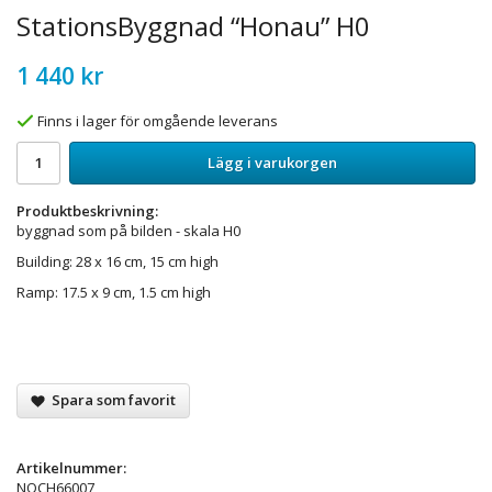
StationsByggnad “Honau” H0
1 440 kr
Finns i lager för omgående leverans
Lägg i varukorgen
Produktbeskrivning:
byggnad som på bilden - skala H0
Building: 28 x 16 cm, 15 cm high
Ramp: 17.5 x 9 cm, 1.5 cm high
Spara som favorit
Artikelnummer:
NOCH66007