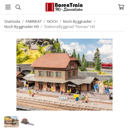
Startsida
/
FABRIKAT
/
NOCH
/
Noch Byggnader
/
Noch Byggnader H0
/
StationsByggnad “Honau” H0