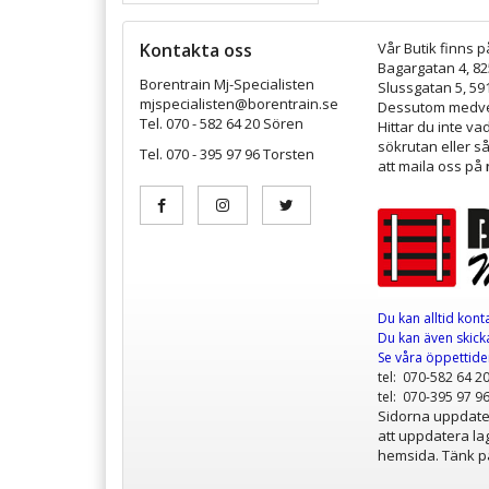
Kontakta oss
Vår Butik finns p
Bagargatan 4, 8
Borentrain Mj-Specialisten
Slussgatan 5, 59
mjspecialisten@borentrain.se
Dessutom medver
Tel. 070 - 582 64 20 Sören
Hittar du inte v
sökrutan eller s
Tel. 070 - 395 97 96 Torsten
att maila oss på
Du kan alltid kont
Du kan även skicka
Se våra öppettid
tel: 070-582 64 2
tel: 070-395 97 9
Sidorna uppdater
att uppdatera lag
hemsida. Tänk på