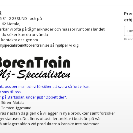
å;
Pre
25 31 IGGESUND och på
erb
1 62 Motala,
kar vi ofta på tågmarknader och mässor runt om i landet!
ad du söker kan du använda
å kontakta oss genom
De upp
så hjälper vi dig.
mjspecialisten@borentrain.se
akt oss per mail
och vi försöker att svara så fort vi kan.
 sms till oss.
er
på Startsidan, under just "Öppettider"
.
0 Sören Motala
6 Torsten Iggesund
as nästan dagligen då vi lägger in nya produkter samt försöker
erstatusen. Det finns oftast fler artiklar i butik än på vår
 att lagersaldon vid produkterna kanske inte stämmer.