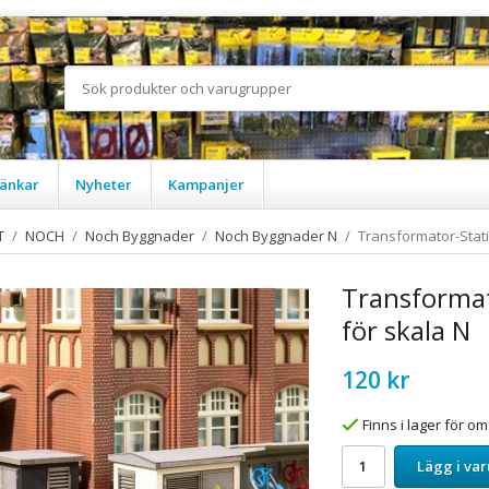
änkar
Nyheter
Kampanjer
T
/
NOCH
/
Noch Byggnader
/
Noch Byggnader N
/
Transformator-Stati
Transformat
för skala N
120 kr
Finns i lager för 
Lägg i va