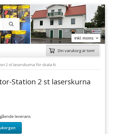
Din varukorg är tom!
on 2 st laserskurna för skala N
or-Station 2 st laserskurna
omgående leverans
rukorgen