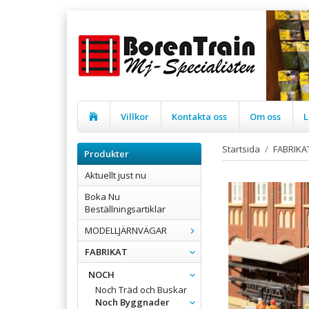
Villkor
Kontakta oss
Om oss
L
Startsida
/
FABRIKA
Produkter
Aktuellt just nu
Boka Nu
Beställningsartiklar
MODELLJÄRNVÄGAR
FABRIKAT
NOCH
Noch Träd och Buskar
Noch Byggnader