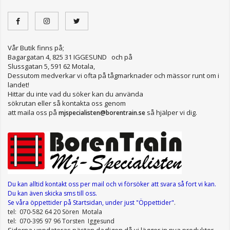
Vår Butik finns på;
Bagargatan 4, 825 31 IGGESUND och på
Slussgatan 5, 591 62 Motala,
Dessutom medverkar vi ofta på tågmarknader och mässor runt om i
landet!
Hittar du inte vad du söker kan du använda
sökrutan eller så kontakta oss genom
att maila oss på
så hjälper vi dig.
mjspecialisten@borentrain.se
Du kan alltid kontakt oss per mail
och vi försöker att svara så fort vi kan.
Du kan även skicka sms till oss.
Se våra öppettider
på Startsidan, under just "Öppettider"
.
tel: 070-582 64 20 Sören Motala
tel: 070-395 97 96 Torsten Iggesund
Sidorna uppdateras nästan dagligen då vi lägger in nya produkter