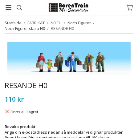
Startsida
/
FABRIKAT
/
NOCH
/
Noch Figurer
/
Noch Figurer skala H0
/
RESANDE H0
RESANDE H0
110 kr
Finns ej i lagret
Bevaka produkt
Ange din e-postadress nedan så meddelar vi dig när produkten
finns i lager! Din e-postadress sparas i upp till 180 dagar.