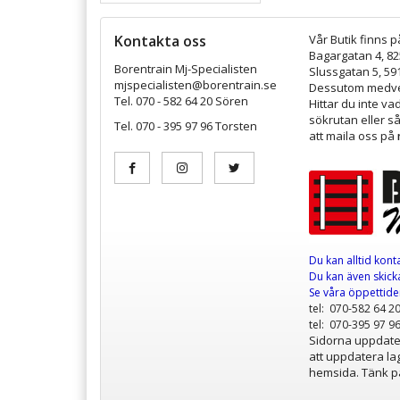
Kontakta oss
Vår Butik finns p
Bagargatan 4, 8
Borentrain Mj-Specialisten
Slussgatan 5, 59
mjspecialisten@borentrain.se
Dessutom medver
Tel. 070 - 582 64 20 Sören
Hittar du inte v
sökrutan eller s
Tel. 070 - 395 97 96 Torsten
att maila oss på
Du kan alltid kont
Du kan även skicka
Se våra öppettid
tel: 070-582 64 2
tel: 070-395 97 9
Sidorna uppdater
att uppdatera lag
hemsida. Tänk på