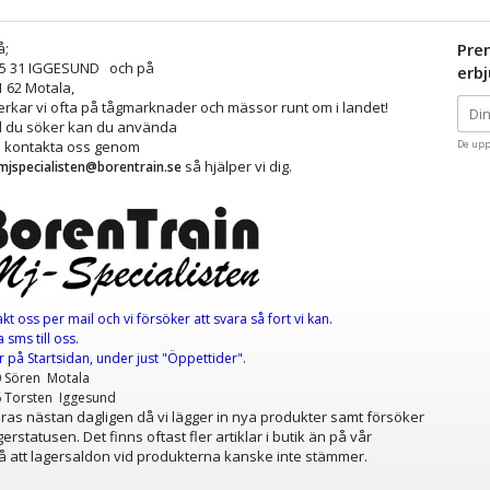
å;
Pre
25 31 IGGESUND och på
erb
1 62 Motala,
kar vi ofta på tågmarknader och mässor runt om i landet!
ad du söker kan du använda
å kontakta oss genom
De upp
så hjälper vi dig.
mjspecialisten@borentrain.se
akt oss per mail
och vi försöker att svara så fort vi kan.
 sms till oss.
er
på Startsidan, under just "Öppettider"
.
0 Sören Motala
6 Torsten Iggesund
as nästan dagligen då vi lägger in nya produkter samt försöker
erstatusen. Det finns oftast fler artiklar i butik än på vår
 att lagersaldon vid produkterna kanske inte stämmer.