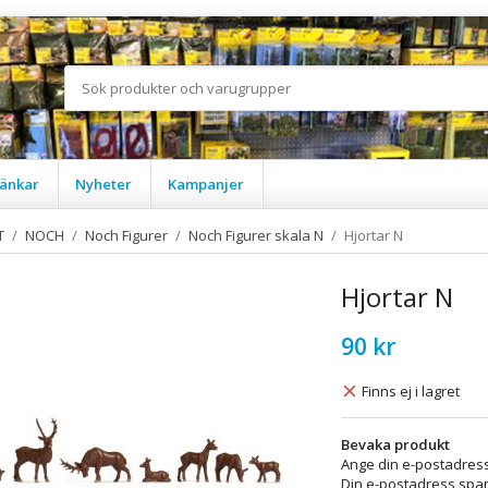
änkar
Nyheter
Kampanjer
T
/
NOCH
/
Noch Figurer
/
Noch Figurer skala N
/
Hjortar N
Hjortar N
90 kr
Finns ej i lagret
Bevaka produkt
Ange din e-postadress
Din e-postadress spara