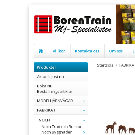
Villkor
Kontakta oss
Om oss
L
Startsida
/
FABRIKA
Produkter
Aktuellt just nu
Boka Nu
Beställningsartiklar
MODELLJÄRNVÄGAR
FABRIKAT
NOCH
Noch Träd och Buskar
Noch Byggnader