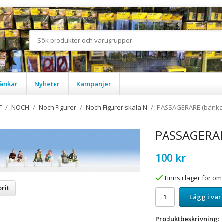
änkar
Nyheter
Kampanjer
T
/
NOCH
/
Noch Figurer
/
Noch Figurer skala N
/
PASSAGERARE (bänkar 
PASSAGERARE
100 kr
Finns i lager för 
rit
Lägg i va
Produktbeskrivning: