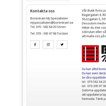
Kontakta oss
Vår Butik finns p
Bagargatan 4, 8
Borentrain Mj-Specialisten
Slussgatan 5, 59
mjspecialisten@borentrain.se
Dessutom medver
Tel. 070 - 582 64 20 Sören
Hittar du inte v
sökrutan eller s
Tel. 070 - 395 97 96 Torsten
att maila oss på
Du kan alltid kont
Du kan även skicka
Se våra öppettid
tel: 070-582 64 2
tel: 070-395 97 9
Sidorna uppdater
att uppdatera lag
hemsida. Tänk på