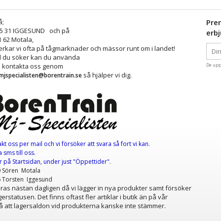
å;
Pre
25 31 IGGESUND och på
erb
1 62 Motala,
kar vi ofta på tågmarknader och mässor runt om i landet!
ad du söker kan du använda
å kontakta oss genom
De upp
så hjälper vi dig.
mjspecialisten@borentrain.se
akt oss per mail
och vi försöker att svara så fort vi kan.
 sms till oss.
er
på Startsidan, under just "Öppettider"
.
0 Sören Motala
6 Torsten Iggesund
as nästan dagligen då vi lägger in nya produkter samt försöker
erstatusen. Det finns oftast fler artiklar i butik än på vår
 att lagersaldon vid produkterna kanske inte stämmer.