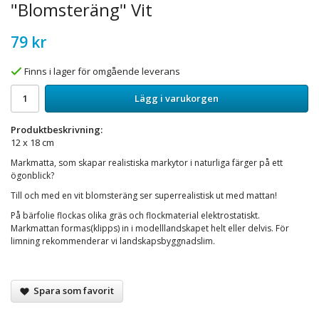
"Blomsteräng" Vit
79 kr
Finns i lager för omgående leverans
Lägg i varukorgen
Produktbeskrivning:
12 x 18 cm
Markmatta, som skapar realistiska markytor i naturliga färger på ett
ögonblick?
Till och med en vit blomsteräng ser superrealistisk ut med mattan!
På bärfolie flockas olika gräs och flockmaterial elektrostatiskt.
Markmattan formas(klipps) in i modelllandskapet helt eller delvis. För
limning rekommenderar vi landskapsbyggnadslim.
Spara som favorit