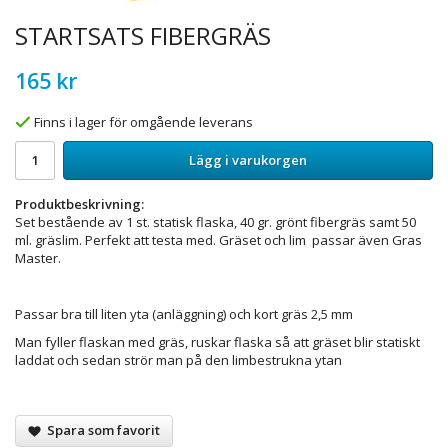
STARTSATS FIBERGRÄS
165 kr
Finns i lager för omgående leverans
Lägg i varukorgen
Produktbeskrivning:
Set bestående av 1 st. statisk flaska, 40 gr. grönt fibergräs samt 50
ml. gräslim. Perfekt att testa med. Gräset och lim passar även Gras
Master.
Passar bra till liten yta (anläggning) och kort gräs 2,5 mm
Man fyller flaskan med gräs, ruskar flaska så att gräset blir statiskt
laddat och sedan strör man på den limbestrukna ytan
Spara som favorit