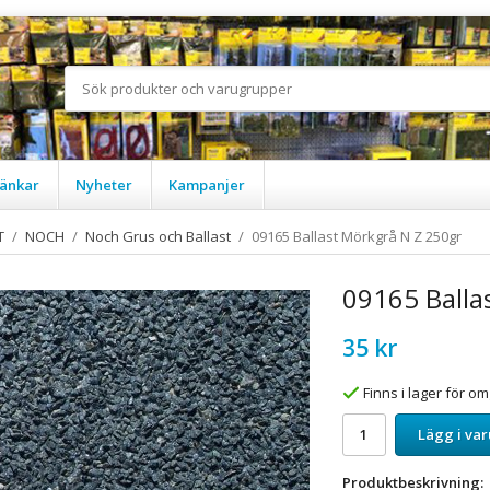
änkar
Nyheter
Kampanjer
T
/
NOCH
/
Noch Grus och Ballast
/
09165 Ballast Mörkgrå N Z 250gr
09165 Balla
35 kr
Finns i lager för 
Lägg i va
Produktbeskrivning: