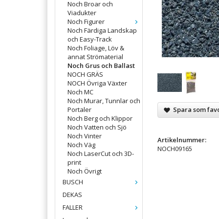
Noch Broar och
Viadukter
Noch Figurer
Noch Färdiga Landskap
och Easy-Track
Noch Foliage, Löv &
annat Strömaterial
Noch Grus och Ballast
NOCH GRÄS
NOCH Övriga Växter
Noch MC
Noch Murar, Tunnlar och
Spara som favo
Portaler
Noch Berg och Klippor
Noch Vatten och Sjö
Noch Vinter
Artikelnummer:
Noch Väg
NOCH09165
Noch LaserCut och 3D-
print
Noch Övrigt
BUSCH
DEKAS
FALLER