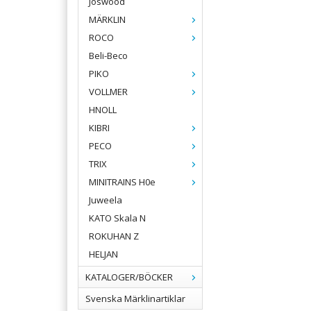
Joswood
MÄRKLIN
ROCO
Beli-Beco
PIKO
VOLLMER
HNOLL
KIBRI
PECO
TRIX
MINITRAINS H0e
Juweela
KATO Skala N
ROKUHAN Z
HELJAN
KATALOGER/BÖCKER
Svenska Märklinartiklar