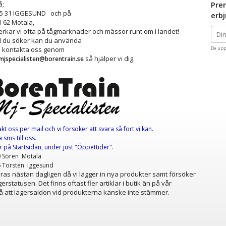
å;
Pre
25 31 IGGESUND och på
erb
1 62 Motala,
kar vi ofta på tågmarknader och mässor runt om i landet!
ad du söker kan du använda
å kontakta oss genom
De upp
så hjälper vi dig.
mjspecialisten@borentrain.se
akt oss per mail
och vi försöker att svara så fort vi kan.
 sms till oss.
er
på Startsidan, under just "Öppettider"
.
0 Sören Motala
6 Torsten Iggesund
as nästan dagligen då vi lägger in nya produkter samt försöker
erstatusen. Det finns oftast fler artiklar i butik än på vår
 att lagersaldon vid produkterna kanske inte stämmer.