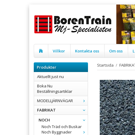
Villkor
Kontakta oss
Om oss
L
Startsida
/
FABRIKA
Produkter
Aktuellt just nu
Boka Nu
Beställningsartiklar
MODELLJÄRNVÄGAR
FABRIKAT
NOCH
Noch Träd och Buskar
Noch Byggnader