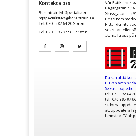
Kontakta oss
Vår Butik finns p
Bagargatan 4, 8
Borentrain Mj-Specialisten
Slussgatan 5, 59
mjspecialisten@borentrain.se
Dessutom medver
Tel. 070 - 582 64 20 Sören
Hittar du inte v
sökrutan eller s
Tel. 070 - 395 97 96 Torsten
att maila oss på
Du kan alltid kont
Du kan även skicka
Se våra öppettid
tel: 070-582 64 2
tel: 070-395 97 9
Sidorna uppdater
att uppdatera lag
hemsida. Tänk på