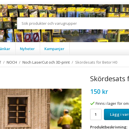
änkar
Nyheter
Kampanjer
T
/
NOCH
/
Noch LaserCut och 3D-print
/
Skördesats för Betor H0
Skördesats 
150 kr
Finns i lager för 
Lägg i va
Produktbeskrivning: