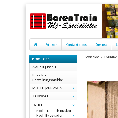
Villkor
Kontakta oss
Om oss
L
Startsida
/
FABRIKA
Produkter
Aktuellt just nu
Boka Nu
Beställningsartiklar
MODELLJÄRNVÄGAR
FABRIKAT
NOCH
Noch Träd och Buskar
Noch Byggnader