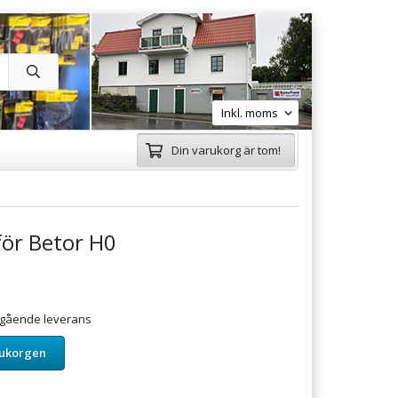
Din varukorg är tom!
för Betor H0
omgående leverans
rukorgen