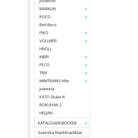
Joswood
MÄRKLIN
ROCO
Beli-Beco
PIKO
VOLLMER
HNOLL
KIBRI
PECO
TRIX
MINITRAINS H0e
Juweela
KATO Skala N
ROKUHAN Z
HELJAN
KATALOGER/BÖCKER
Svenska Märklinartiklar