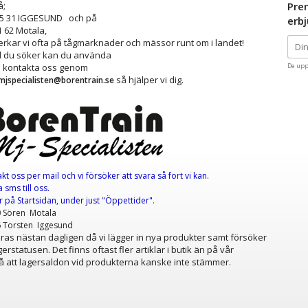
å;
Pre
25 31 IGGESUND och på
erb
1 62 Motala,
kar vi ofta på tågmarknader och mässor runt om i landet!
ad du söker kan du använda
å kontakta oss genom
De upp
så hjälper vi dig.
mjspecialisten@borentrain.se
akt oss per mail
och vi försöker att svara så fort vi kan.
 sms till oss.
er
på Startsidan, under just "Öppettider"
.
0 Sören Motala
6 Torsten Iggesund
as nästan dagligen då vi lägger in nya produkter samt försöker
erstatusen. Det finns oftast fler artiklar i butik än på vår
 att lagersaldon vid produkterna kanske inte stämmer.