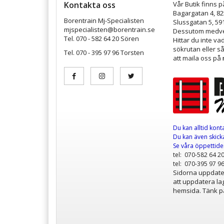
Kontakta oss
Vår Butik finns p
Bagargatan 4, 8
Borentrain Mj-Specialisten
Slussgatan 5, 59
mjspecialisten@borentrain.se
Dessutom medver
Tel. 070 - 582 64 20 Sören
Hittar du inte v
sökrutan eller s
Tel. 070 - 395 97 96 Torsten
att maila oss på
Du kan alltid kont
Du kan även skicka
Se våra öppettid
tel: 070-582 64 2
tel: 070-395 97 9
Sidorna uppdater
att uppdatera lag
hemsida. Tänk på