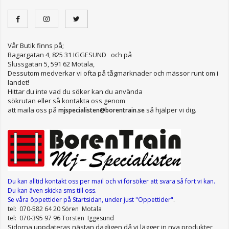
Vår Butik finns på;
Bagargatan 4, 825 31 IGGESUND och på
Slussgatan 5, 591 62 Motala,
Dessutom medverkar vi ofta på tågmarknader och mässor runt om i
landet!
Hittar du inte vad du söker kan du använda
sökrutan eller så kontakta oss genom
att maila oss på
så hjälper vi dig.
mjspecialisten@borentrain.se
Du kan alltid kontakt oss per mail
och vi försöker att svara så fort vi kan.
Du kan även skicka sms till oss.
Se våra öppettider
på Startsidan, under just "Öppettider"
.
tel: 070-582 64 20 Sören Motala
tel: 070-395 97 96 Torsten Iggesund
Sidorna uppdateras nästan dagligen då vi lägger in nya produkter