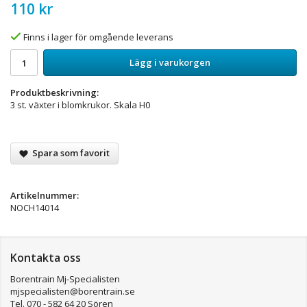
110 kr
Finns i lager för omgående leverans
Lägg i varukorgen
Produktbeskrivning:
3 st. växter i blomkrukor. Skala H0
Spara som favorit
Artikelnummer:
NOCH14014
Kontakta oss
Borentrain Mj-Specialisten
mjspecialisten@borentrain.se
Tel. 070 - 582 64 20 Sören