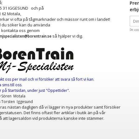
å;
Pre
25 31 IGGESUND och på
erb
1 62 Motala,
kar vi ofta på tågmarknader och mässor runt om i landet!
ad du söker kan du använda
å kontakta oss genom
De upp
så hjälper vi dig.
mjspecialisten@borentrain.se
akt oss per mail
och vi försöker att svara så fort vi kan.
 sms till oss.
er
på Startsidan, under just "Öppettider"
.
0 Sören Motala
6 Torsten Iggesund
as nästan dagligen då vi lägger in nya produkter samt försöker
erstatusen. Det finns oftast fler artiklar i butik än på vår
 att lagersaldon vid produkterna kanske inte stämmer.