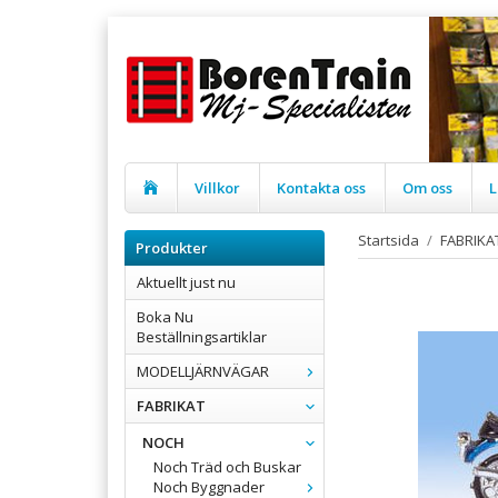
Villkor
Kontakta oss
Om oss
L
Startsida
/
FABRIKA
Produkter
Aktuellt just nu
Boka Nu
Beställningsartiklar
MODELLJÄRNVÄGAR
FABRIKAT
NOCH
Noch Träd och Buskar
Noch Byggnader