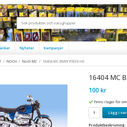
änkar
Nyheter
Kampanjer
T
/
NOCH
/
Noch MC
/
16404 MC BMW R90/6 H0
16404 MC 
100 kr
Finns i lager för 
Lägg i va
Produktbeskrivning: