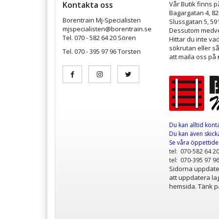
Kontakta oss
Vår Butik finns p
Bagargatan 4, 8
Borentrain Mj-Specialisten
Slussgatan 5, 59
mjspecialisten@borentrain.se
Dessutom medver
Tel. 070 - 582 64 20 Sören
Hittar du inte v
sökrutan eller s
Tel. 070 - 395 97 96 Torsten
att maila oss på
Du kan alltid kont
Du kan även skicka
Se våra öppettid
tel: 070-582 64 2
tel: 070-395 97 9
Sidorna uppdater
att uppdatera lag
hemsida. Tänk på