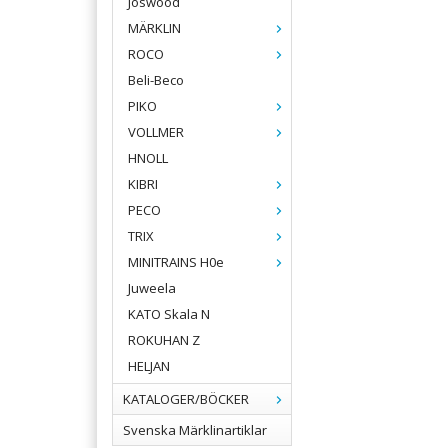
Joswood
MÄRKLIN
ROCO
Beli-Beco
PIKO
VOLLMER
HNOLL
KIBRI
PECO
TRIX
MINITRAINS H0e
Juweela
KATO Skala N
ROKUHAN Z
HELJAN
KATALOGER/BÖCKER
Svenska Märklinartiklar