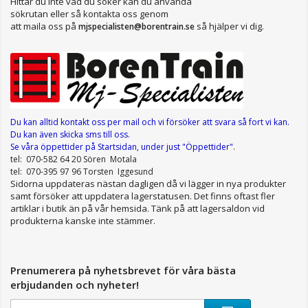
Hittar du inte vad du söker kan du använda
sökrutan eller så kontakta oss genom
att maila oss på
så hjälper vi dig.
mjspecialisten@borentrain.se
Du kan alltid kontakt oss per mail
och vi försöker att svara så fort vi kan.
Du kan även skicka sms till oss.
Se våra öppettider
på Startsidan, under just "Öppettider"
.
tel: 070-582 64 20 Sören Motala
tel: 070-395 97 96 Torsten Iggesund
Sidorna uppdateras nästan dagligen då vi lägger in nya produkter
samt försöker att uppdatera lagerstatusen. Det finns oftast fler
artiklar i butik än på vår hemsida. Tänk på att lagersaldon vid
produkterna kanske inte stämmer.
Prenumerera på nyhetsbrevet för våra bästa
erbjudanden och nyheter!