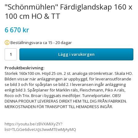
"Schönmühlen" Färdiglandskap 160 x
100 cm HO & TT
6 670 kr
Beställningsvara ca 15 - 20 dagar
Lägg i varukorgen
Produktbeskrivning:
Storlek 160x100 cm. Höjd 25 cm. 2 st. analoga strömkretsar. Skala HO.
Bilden vissar när anläggningen är uppbyggd, för leveransutförande
se bild 3 och för spårplan se bild 2. I leveransen ingår anläggning
enligt bild 3. Spårplaner för Märklin räls, Fleischmann, Piko A räls,
Roco och Trix. Broar i byggsats medföljer. Tunnelportaler. OBS!
DENNA PRODUKT LEVERERAS DIREKT HEM TILL DIG FRÅN FABRIKEN.
MERKOSTNADEN FÖR TRANSPORT TILL HEMADRESS INGÅR.
https://youtu.be/zBVXiMiXyZY?
list=TLGGe6dveUcJs3wwMTEwMjAyMQ