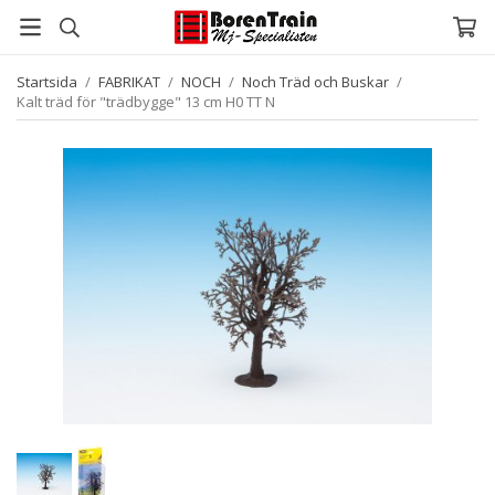
Startsida
/
FABRIKAT
/
NOCH
/
Noch Träd och Buskar
/
Kalt träd för "trädbygge" 13 cm H0 TT N