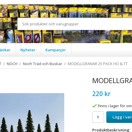
änkar
Nyheter
Kampanjer
T
/
NOCH
/
Noch Träd och Buskar
/
MODELLGRANAR 25 PACK HO & TT
MODELLGRA
220 kr
Finns i lager för 
Lägg i va
Produktbeskrivning: