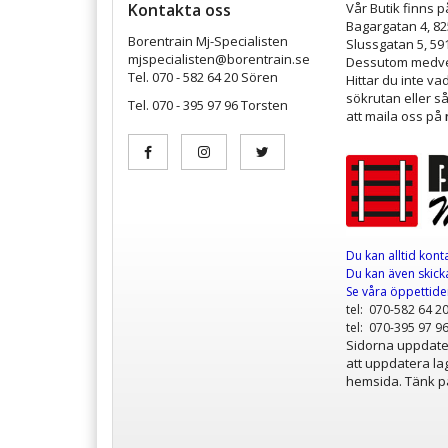
Kontakta oss
Vår Butik finns p
Bagargatan 4, 8
Borentrain Mj-Specialisten
Slussgatan 5, 59
mjspecialisten@borentrain.se
Dessutom medver
Tel. 070 - 582 64 20 Sören
Hittar du inte v
sökrutan eller s
Tel. 070 - 395 97 96 Torsten
att maila oss på
Du kan alltid kont
Du kan även skicka
Se våra öppettid
tel: 070-582 64 2
tel: 070-395 97 9
Sidorna uppdater
att uppdatera lag
hemsida. Tänk på