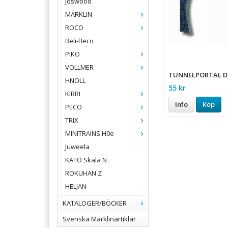
Joswood
MÄRKLIN
ROCO
Beli-Beco
PIKO
VOLLMER
TUNNELPORTAL D
HNOLL
55 kr
KIBRI
Info
Köp
PECO
TRIX
MINITRAINS H0e
Juweela
KATO Skala N
ROKUHAN Z
HELJAN
KATALOGER/BÖCKER
Svenska Märklinartiklar