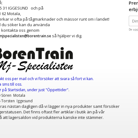
å;
Pre
25 31 IGGESUND och på
erb
1 62 Motala,
kar vi ofta på tågmarknader och mässor runt om i landet!
ad du söker kan du använda
å kontakta oss genom
De upp
så hjälper vi dig.
mjspecialisten@borentrain.se
akt oss per mail
och vi försöker att svara så fort vi kan.
 sms till oss.
er
på Startsidan, under just "Öppettider"
.
0 Sören Motala
6 Torsten Iggesund
as nästan dagligen då vi lägger in nya produkter samt försöker
erstatusen. Det finns oftast fler artiklar i butik än på vår
 att lagersaldon vid produkterna kanske inte stämmer.