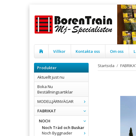
Villkor
Kontakta oss
Om oss
L
Startsida
/
FABRIKA
Produkter
Aktuellt just nu
Boka Nu
Beställningsartiklar
MODELLJÄRNVÄGAR
FABRIKAT
NOCH
Noch Träd och Buskar
Noch Byggnader