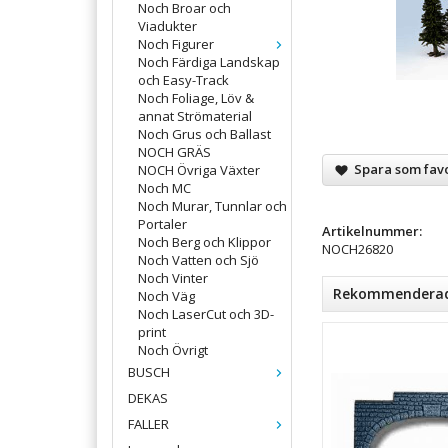
Noch Broar och
Viadukter
Noch Figurer
Noch Färdiga Landskap
och Easy-Track
Noch Foliage, Löv &
annat Strömaterial
Noch Grus och Ballast
NOCH GRÄS
Spara som favo
NOCH Övriga Växter
Noch MC
Noch Murar, Tunnlar och
Portaler
Artikelnummer:
Noch Berg och Klippor
NOCH26820
Noch Vatten och Sjö
Noch Vinter
Rekommenderade 
Noch Väg
Noch LaserCut och 3D-
print
Noch Övrigt
BUSCH
DEKAS
FALLER