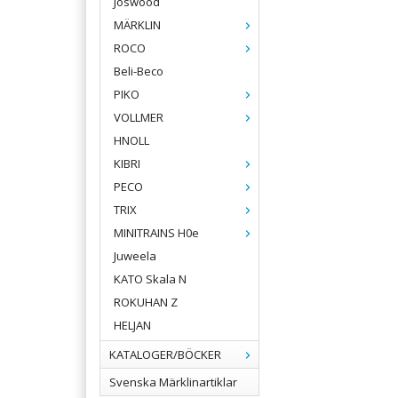
Joswood
MÄRKLIN
ROCO
Beli-Beco
PIKO
VOLLMER
HNOLL
KIBRI
PECO
TRIX
MINITRAINS H0e
Juweela
KATO Skala N
ROKUHAN Z
HELJAN
KATALOGER/BÖCKER
Svenska Märklinartiklar