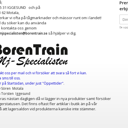
å;
Pre
25 31 IGGESUND och på
erb
1 62 Motala,
kar vi ofta på tågmarknader och mässor runt om i landet!
ad du söker kan du använda
å kontakta oss genom
De upp
så hjälper vi dig.
mjspecialisten@borentrain.se
akt oss per mail
och vi försöker att svara så fort vi kan.
 sms till oss.
er
på Startsidan, under just "Öppettider"
.
0 Sören Motala
6 Torsten Iggesund
as nästan dagligen då vi lägger in nya produkter samt försöker
erstatusen. Det finns oftast fler artiklar i butik än på vår
 att lagersaldon vid produkterna kanske inte stämmer.