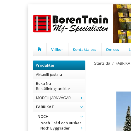
Villkor
Kontakta oss
Om oss
L
Startsida
/
FABRIKA
Produkter
Aktuellt just nu
Boka Nu
Beställningsartiklar
MODELLJÄRNVÄGAR
FABRIKAT
NOCH
Noch Träd och Buskar
Noch Byggnader