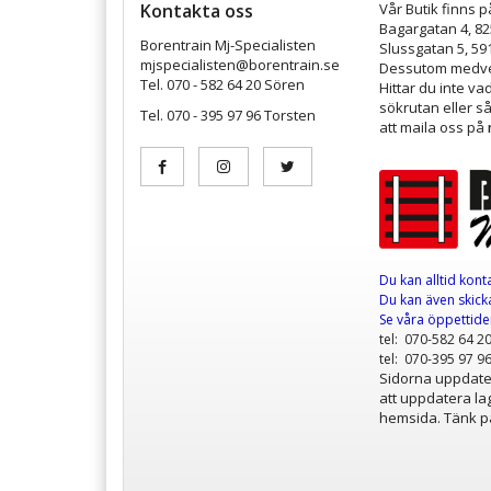
Kontakta oss
Vår Butik finns p
Bagargatan 4, 8
Borentrain Mj-Specialisten
Slussgatan 5, 59
mjspecialisten@borentrain.se
Dessutom medver
Tel. 070 - 582 64 20 Sören
Hittar du inte v
sökrutan eller s
Tel. 070 - 395 97 96 Torsten
att maila oss på
Du kan alltid kont
Du kan även skicka
Se våra öppettid
tel: 070-582 64 2
tel: 070-395 97 9
Sidorna uppdater
att uppdatera lag
hemsida. Tänk på