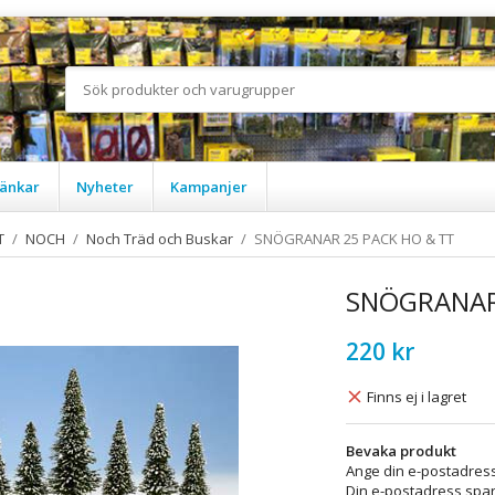
änkar
Nyheter
Kampanjer
T
/
NOCH
/
Noch Träd och Buskar
/
SNÖGRANAR 25 PACK HO & TT
SNÖGRANAR
220 kr
Finns ej i lagret
Bevaka produkt
Ange din e-postadress
Din e-postadress spara