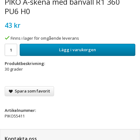
PIKO A-skena med banvall R1 360
PU6 H0
43 kr
Finns i lager för omgående leverans
Lägg i varukorgen
Produktbeskrivning:
30 grader
Spara som favorit
Artikelnummer:
PIKO55411
Kontakta oss