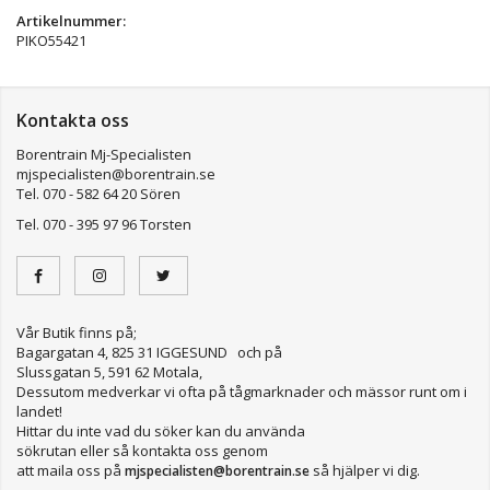
Artikelnummer:
PIKO55421
Kontakta oss
Borentrain Mj-Specialisten
mjspecialisten@borentrain.se
Tel. 070 - 582 64 20 Sören
Tel. 070 - 395 97 96 Torsten
Vår Butik finns på;
Bagargatan 4, 825 31 IGGESUND och på
Slussgatan 5, 591 62 Motala,
Dessutom medverkar vi ofta på tågmarknader och mässor runt om i
landet!
Hittar du inte vad du söker kan du använda
sökrutan eller så kontakta oss genom
att maila oss på
så hjälper vi dig.
mjspecialisten@borentrain.se