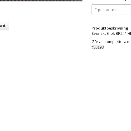
rit
Produktbeskrivning:
Svenskt Ellok BR241 H
Går att komplettera me
#56193