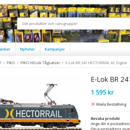
änkar
Nyheter
Kampanjer
T
/
PIKO
/
PIKO H0 Lok Tågsatser
/
E-Lok BR 241 HECTORRAIL AC Digital
E-Lok BR 24
1 595 kr
Maila Beställning
Bevaka produkt
Ange din e-postadress
Din e-postadress spara