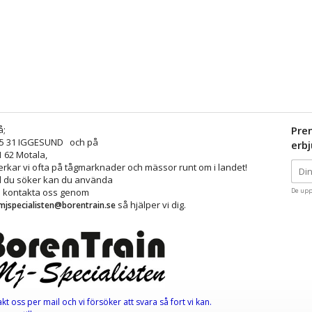
å;
Pre
25 31 IGGESUND och på
erb
1 62 Motala,
kar vi ofta på tågmarknader och mässor runt om i landet!
ad du söker kan du använda
å kontakta oss genom
De upp
så hjälper vi dig.
mjspecialisten@borentrain.se
akt oss per mail
och vi försöker att svara så fort vi kan.