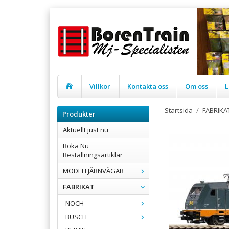
Villkor
Kontakta oss
Om oss
L
Startsida
/
FABRIKA
Produkter
Aktuellt just nu
Boka Nu
Beställningsartiklar
MODELLJÄRNVÄGAR
FABRIKAT
NOCH
BUSCH