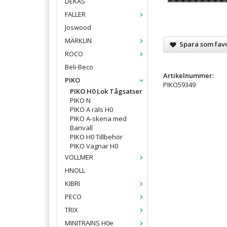
DEKAS
FALLER
Joswood
MÄRKLIN
Spara som favo
ROCO
Beli-Beco
Artikelnummer:
PIKO
PIKO59349
PIKO H0 Lok Tågsatser
PIKO N
PIKO A räls H0
PIKO A-skena med
Banvall
PIKO H0 Tillbehör
PIKO Vagnar H0
VOLLMER
HNOLL
KIBRI
PECO
TRIX
MINITRAINS H0e