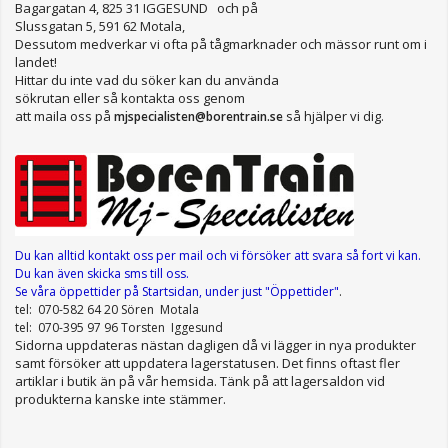
Bagargatan 4, 825 31 IGGESUND och på
Slussgatan 5, 591 62 Motala,
Dessutom medverkar vi ofta på tågmarknader och mässor runt om i
landet!
Hittar du inte vad du söker kan du använda
sökrutan eller så kontakta oss genom
att maila oss på
så hjälper vi dig.
mjspecialisten@borentrain.se
Du kan alltid kontakt oss per mail
och vi försöker att svara så fort vi kan.
Du kan även skicka sms till oss.
Se våra öppettider
på Startsidan, under just "Öppettider"
.
tel: 070-582 64 20 Sören Motala
tel: 070-395 97 96 Torsten Iggesund
Sidorna uppdateras nästan dagligen då vi lägger in nya produkter
samt försöker att uppdatera lagerstatusen. Det finns oftast fler
artiklar i butik än på vår hemsida. Tänk på att lagersaldon vid
produkterna kanske inte stämmer.