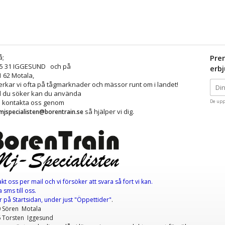
å;
Pre
25 31 IGGESUND och på
erb
1 62 Motala,
kar vi ofta på tågmarknader och mässor runt om i landet!
ad du söker kan du använda
å kontakta oss genom
De upp
så hjälper vi dig.
mjspecialisten@borentrain.se
akt oss per mail
och vi försöker att svara så fort vi kan.
 sms till oss.
er
på Startsidan, under just "Öppettider"
.
0 Sören Motala
6 Torsten Iggesund