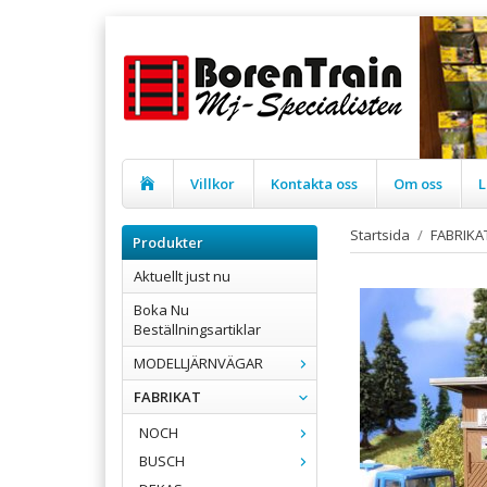
Villkor
Kontakta oss
Om oss
L
Startsida
/
FABRIKA
Produkter
Aktuellt just nu
Boka Nu
Beställningsartiklar
MODELLJÄRNVÄGAR
FABRIKAT
NOCH
BUSCH