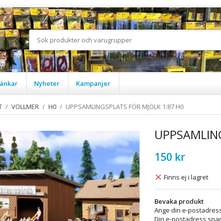
änkar
Nyheter
Kampanjer
T
/
VOLLMER
/
H0
/
UPPSAMLINGSPLATS FÖR MJÖLK 1:87 H0
UPPSAMLING
150 kr
Finns ej i lagret
Bevaka produkt
Ange din e-postadress
Din e-postadress spara