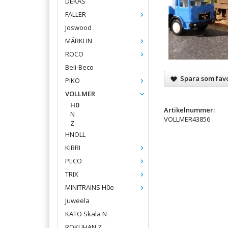
DEKAS
FALLER
Joswood
MÄRKLIN
ROCO
Beli-Beco
Spara som favo
PIKO
VOLLMER
H0
Artikelnummer:
N
VOLLMER43856
Z
HNOLL
KIBRI
PECO
TRIX
MINITRAINS H0e
Juweela
KATO Skala N
ROKUHAN Z