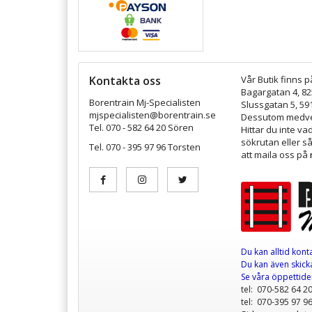
Kontakta oss
Vår Butik finns p
Bagargatan 4, 8
Borentrain Mj-Specialisten
Slussgatan 5, 59
mjspecialisten@borentrain.se
Dessutom medver
Tel. 070 - 582 64 20 Sören
Hittar du inte v
sökrutan eller s
Tel. 070 - 395 97 96 Torsten
att maila oss på
Du kan alltid kont
Du kan även skicka
Se våra öppettid
tel: 070-582 64 2
tel: 070-395 97 9