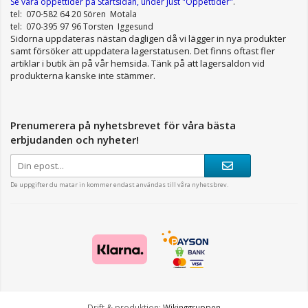
Se våra öppettider
på Startsidan, under just "Öppettider"
.
tel: 070-582 64 20 Sören Motala
tel: 070-395 97 96 Torsten Iggesund
Sidorna uppdateras nästan dagligen då vi lägger in nya produkter
samt försöker att uppdatera lagerstatusen. Det finns oftast fler
artiklar i butik än på vår hemsida. Tänk på att lagersaldon vid
produkterna kanske inte stämmer.
Prenumerera på nyhetsbrevet för våra bästa
erbjudanden och nyheter!
De uppgifter du matar in kommer endast användas till våra nyhetsbrev.
Drift & produktion:
Wikinggruppen