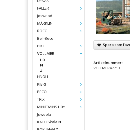
DEKAS
FALLER
Joswood
MÄRKLIN
ROCO
Beli-Beco
Spara som favo
PIKO
VOLLMER
H0
Artikelnummer:
N
VOLLMER47713
Z
HNOLL
KIBRI
PECO
TRIX
MINITRAINS H0e
Juweela
KATO Skala N
ROKUHAN Z