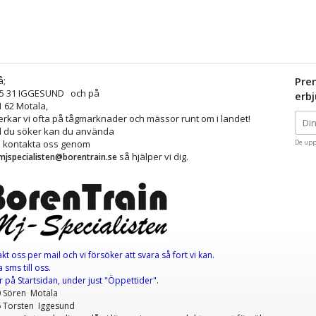
å;
Pre
25 31 IGGESUND och på
erb
1 62 Motala,
kar vi ofta på tågmarknader och mässor runt om i landet!
ad du söker kan du använda
å kontakta oss genom
De upp
så hjälper vi dig.
mjspecialisten@borentrain.se
akt oss per mail
och vi försöker att svara så fort vi kan.
 sms till oss.
er
på Startsidan, under just "Öppettider"
.
0 Sören Motala
6 Torsten Iggesund