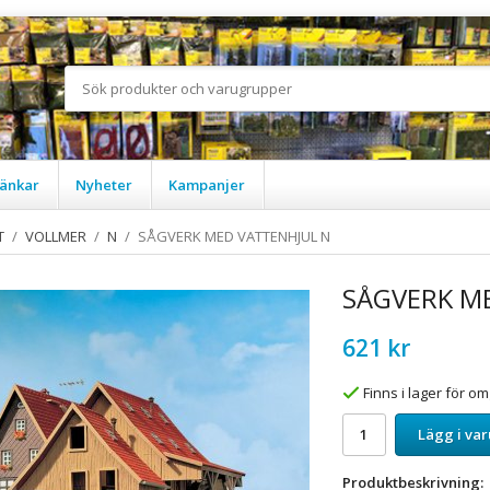
änkar
Nyheter
Kampanjer
T
/
VOLLMER
/
N
/
SÅGVERK MED VATTENHJUL N
SÅGVERK M
621 kr
Finns i lager för 
Lägg i va
Produktbeskrivning: