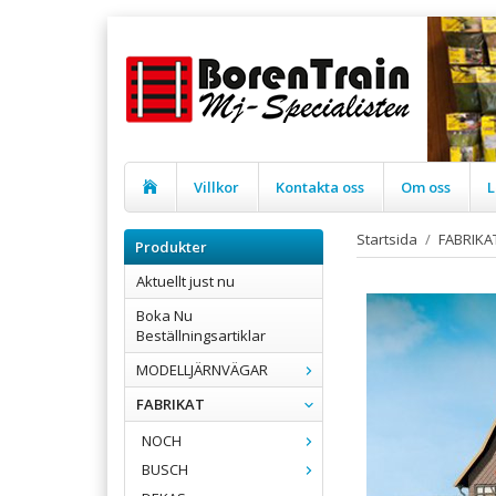
Villkor
Kontakta oss
Om oss
L
Startsida
/
FABRIKA
Produkter
Aktuellt just nu
Boka Nu
Beställningsartiklar
MODELLJÄRNVÄGAR
FABRIKAT
NOCH
BUSCH