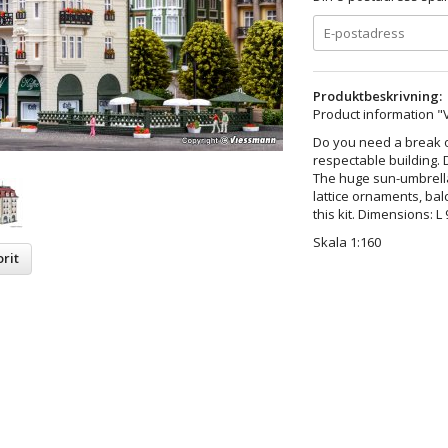
Produktbeskrivning:
Product information "
Do you need a break of
respectable building. 
The huge sun-umbrella
lattice ornaments, balc
this kit. Dimensions: L 
Skala 1:160
rit