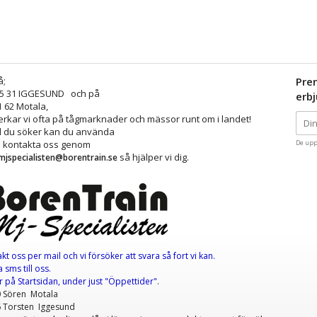
å;
Pre
25 31 IGGESUND och på
erb
1 62 Motala,
kar vi ofta på tågmarknader och mässor runt om i landet!
ad du söker kan du använda
å kontakta oss genom
De upp
så hjälper vi dig.
mjspecialisten@borentrain.se
akt oss per mail
och vi försöker att svara så fort vi kan.
 sms till oss.
er
på Startsidan, under just "Öppettider"
.
0 Sören Motala
6 Torsten Iggesund