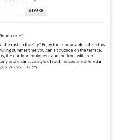
Bevaka
Vienna café"
 the rush in the City? Enjoy the comfortable café in this
During summer time you can sit outside on the terrace.
s, the outdoor equipment and the front with iron
ony and distinctive style of roof, fences are offered in
9,8 x W 7,9 x H 17 cm.