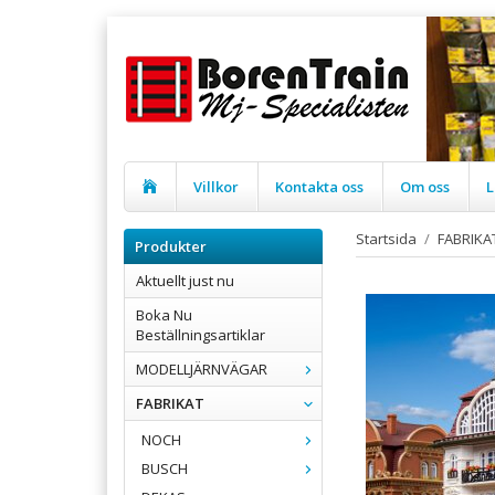
Villkor
Kontakta oss
Om oss
L
Startsida
/
FABRIKA
Produkter
Aktuellt just nu
Boka Nu
Beställningsartiklar
MODELLJÄRNVÄGAR
FABRIKAT
NOCH
BUSCH