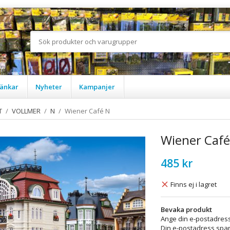
änkar
Nyheter
Kampanjer
T
/
VOLLMER
/
N
/
Wiener Café N
Wiener Café
485 kr
Finns ej i lagret
Bevaka produkt
Ange din e-postadress
Din e-postadress spara