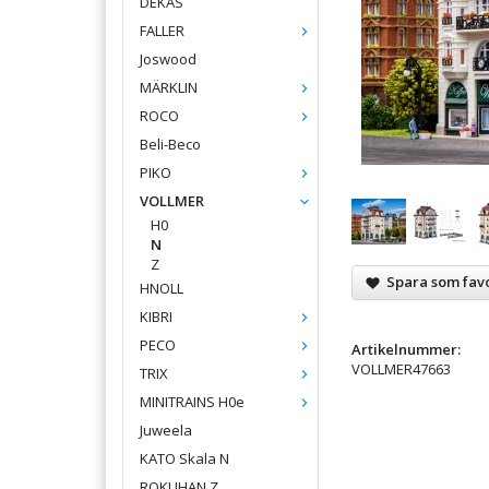
DEKAS
FALLER
Joswood
MÄRKLIN
ROCO
Beli-Beco
PIKO
VOLLMER
H0
N
Z
Spara som favo
HNOLL
KIBRI
PECO
Artikelnummer:
VOLLMER47663
TRIX
MINITRAINS H0e
Juweela
KATO Skala N
ROKUHAN Z