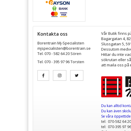
Kontakta oss
Vår Butik finns p
Bagargatan 4, 8
Borentrain Mj-Specialisten
Slussgatan 5, 59
mjspecialisten@borentrain.se
Dessutom medver
Tel. 070 - 582 64 20 Sören
Hittar du inte v
sökrutan eller s
Tel. 070 - 395 97 96 Torsten
att maila oss på
Du kan alltid kont
Du kan även skicka
Se våra öppettid
tel: 070-582 64 2
tel: 070-395 97 9