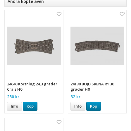
Andra köpte även
24640 Korsning 24,3 grader
24130 BÖJD SKENA R1 30
Cräls H0
grader H0
250 kr
32 kr
Info
Köp
Info
Köp