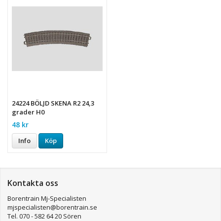
24224 BÖLJD SKENA R2 24,3
grader H0
48 kr
Info
Köp
Kontakta oss
Borentrain Mj-Specialisten
mjspecialisten@borentrain.se
Tel. 070 - 582 64 20 Sören