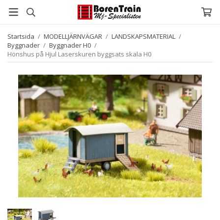
Startsida
/
MODELLJÄRNVÄGAR
/
LANDSKAPSMATERIAL
/
Byggnader
/
Byggnader H0
/
Hönshus på Hjul Laserskuren byggsats skala H0