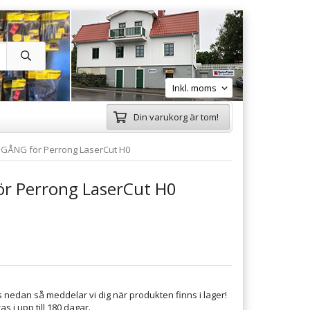
Din varukorg är tom!
GÅNG för Perrong LaserCut H0
r Perrong LaserCut H0
 nedan så meddelar vi dig när produkten finns i lager!
s i upp till 180 dagar.