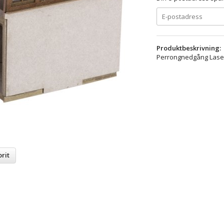
Produktbeskrivning:
Perrongnedgång Lasers
rit