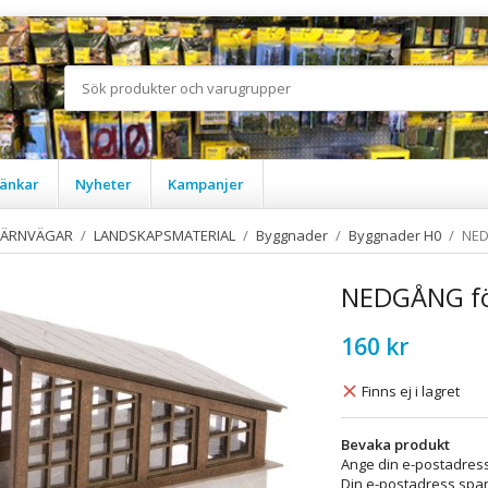
änkar
Nyheter
Kampanjer
JÄRNVÄGAR
/
LANDSKAPSMATERIAL
/
Byggnader
/
Byggnader H0
/
NED
NEDGÅNG fö
160 kr
Finns ej i lagret
Bevaka produkt
Ange din e-postadress
Din e-postadress spara