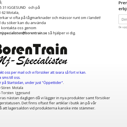
å;
Pre
25 31 IGGESUND och på
erb
1 62 Motala,
kar vi ofta på tågmarknader och mässor runt om i landet!
ad du söker kan du använda
å kontakta oss genom
De upp
så hjälper vi dig.
mjspecialisten@borentrain.se
akt oss per mail
och vi försöker att svara så fort vi kan.
 sms till oss.
er
på Startsidan, under just "Öppettider"
.
0 Sören Motala
6 Torsten Iggesund
as nästan dagligen då vi lägger in nya produkter samt försöker
erstatusen. Det finns oftast fler artiklar i butik än på vår
 att lagersaldon vid produkterna kanske inte stämmer.