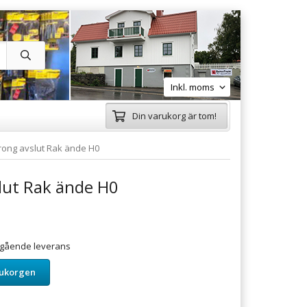
Din varukorg är tom!
rong avslut Rak ände H0
lut Rak ände H0
omgående leverans
rukorgen