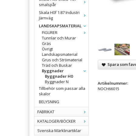
smalspår
Skala H0f 1:87 Industri
Järnväg
LANDSKAPSMATERIAL
FIGURER
Tunnlar och Murar
Gräs
Övrigt
Landskapsmaterial
Grus och Strömaterial
Spara som favo
Träd och Buskar
Byggnader
Byggnader H0
Byggnader N
Artikelnummer:
Tillbehör som passar alla
NOCH66015
skalor
BELYSNING
FABRIKAT
KATALOGER/BÖCKER
Svenska Märklinartiklar