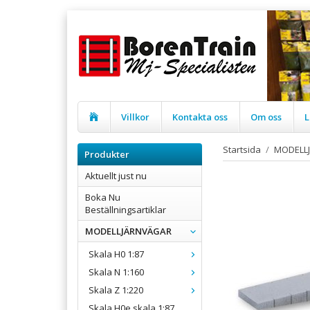
Villkor
Kontakta oss
Om oss
L
Startsida
/
MODELL
Produkter
Aktuellt just nu
Boka Nu
Beställningsartiklar
MODELLJÄRNVÄGAR
Skala H0 1:87
Skala N 1:160
Skala Z 1:220
Skala H0e skala 1:87