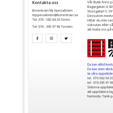
Kontakta oss
Vår Butik finns p
Bagargatan 4, 8
Borentrain Mj-Specialisten
Slussgatan 5, 59
mjspecialisten@borentrain.se
Dessutom medver
Tel. 070 - 582 64 20 Sören
Hittar du inte v
sökrutan eller s
Tel. 070 - 395 97 96 Torsten
att maila oss på
Du kan alltid kont
Du kan även skicka
Se våra öppettid
tel: 070-582 64 2
tel: 070-395 97 9
Sidorna uppdater
att uppdatera lag
hemsida. Tänk på