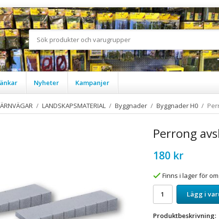
änkar
Nyheter
Kampanjer
JÄRNVÄGAR
/
LANDSKAPSMATERIAL
/
Byggnader
/
Byggnader H0
/
Per
Perrong avs
180 kr
Finns i lager för 
Lägg i va
Produktbeskrivning: