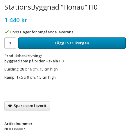
StationsByggnad “Honau” H0
1 440 kr
Finns i lager för omgående leverans
Lägg i varukorgen
Produktbeskrivning:
byggnad som på bilden - skala H0
Building: 28 x 16 cm, 15 cm high
Ramp: 17.5 x 9 cm, 1.5 cm high
Spara som favorit
Artikelnummer:
NOCH66007