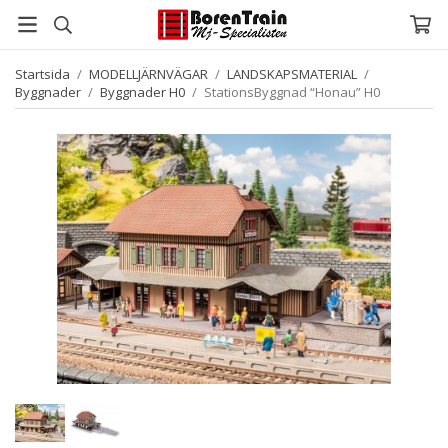
Startsida
/
MODELLJÄRNVÄGAR
/
LANDSKAPSMATERIAL
/
Byggnader
/
Byggnader H0
/
StationsByggnad “Honau” H0