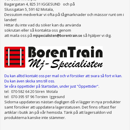
Bagargatan 4, 825 31 IGGESUND och på
Slussgatan 5, 591 62 Motala,
Dessutom medverkar vi ofta på tågmarknader och mässor runt om i
landet!
Hittar du inte vad du söker kan du använda
sökrutan eller så kontakta oss genom
att maila oss på
så hjälper vi dig.
mjspecialisten@borentrain.se
Du kan alltid kontakt oss per mail
och vi försöker att svara så fort vi kan.
Du kan även skicka sms till oss.
Se våra öppettider
på Startsidan, under just "Öppettider"
.
tel: 070-582 64 20 Sören Motala
tel: 070-395 97 96 Torsten Iggesund
Sidorna uppdateras nästan dagligen då vi lägger in nya produkter
samt försöker att uppdatera lagerstatusen. Det finns oftast fler
artiklar i butik än på vår hemsida. Tänk på att lagersaldon vid
produkterna kanske inte stämmer.