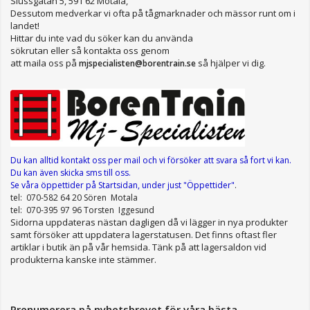
Slussgatan 5, 591 62 Motala,
Dessutom medverkar vi ofta på tågmarknader och mässor runt om i
landet!
Hittar du inte vad du söker kan du använda
sökrutan eller så kontakta oss genom
att maila oss på
så hjälper vi dig.
mjspecialisten@borentrain.se
Du kan alltid kontakt oss per mail
och vi försöker att svara så fort vi kan.
Du kan även skicka sms till oss.
Se våra öppettider
på Startsidan, under just "Öppettider"
.
tel: 070-582 64 20 Sören Motala
tel: 070-395 97 96 Torsten Iggesund
Sidorna uppdateras nästan dagligen då vi lägger in nya produkter
samt försöker att uppdatera lagerstatusen. Det finns oftast fler
artiklar i butik än på vår hemsida. Tänk på att lagersaldon vid
produkterna kanske inte stämmer.
Prenumerera på nyhetsbrevet för våra bästa