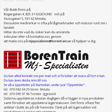
Vår Butik finns på;
Bagargatan 4, 825 31 IGGESUND och på
Slussgatan 5, 591 62 Motala,
Dessutom medverkar vi ofta på tågmarknader och mässor runt om i
landet!
Hittar du inte vad du söker kan du använda
sökrutan eller så kontakta oss genom
att maila oss på
så hjälper vi dig.
mjspecialisten@borentrain.se
Du kan alltid kontakt oss per mail
och vi försöker att svara så fort vi kan.
Du kan även skicka sms till oss.
Se våra öppettider
på Startsidan, under just "Öppettider"
.
tel: 070-582 64 20 Sören Motala
tel: 070-395 97 96 Torsten Iggesund
Sidorna uppdateras nästan dagligen då vi lägger in nya produkter
samt försöker att uppdatera lagerstatusen. Det finns oftast fler
artiklar i butik än på vår hemsida. Tänk på att lagersaldon vid
produkterna kanske inte stämmer.